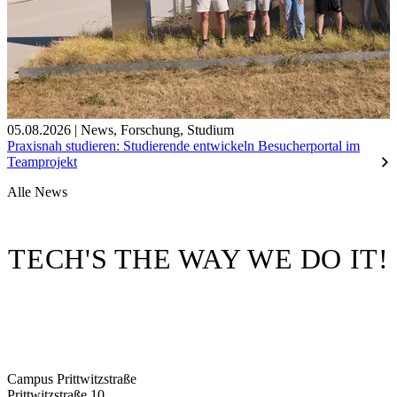
05.08.2026
|
News
,
Forschung
,
Studium
Praxisnah studieren: Studierende entwickeln Besucherportal im
Teamprojekt
Alle News
TECH'S THE WAY WE DO IT!
Campus Prittwitzstraße
Prittwitzstraße 10