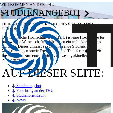
WILLKOMMEN AN DER THU
STUDIENANGEBOT
DEIN STUDIUM AN DER THU: PRAXISNAH UND
PERSÖNLICH
Die Technische Hochschule Ulm (THU) ist eine Hochschule für
angewandte Wissenschaften. Wir bieten ein technikorientiertes
Portfolio. Dieses umfasst zukunftsweisende Studiengänge,
Weiterbildungen sowie Forschungs- und Transferprojekte. Wir
leisten gemeinsam einen Beitrag zur Lösung aktueller
Zukunftsfragen.
AUF DIESER SEITE:
Studienangebot
Forschung an der THU
Studienorientieung
News