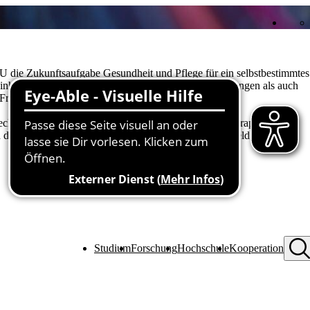
THU die Zukunftsaufgabe Gesundheit und Pflege für ein selbstbestimmtes
 inhaltlich sowohl alle Arten von technischen Anwendungen als auch
 Fragen im Gesundheitsbereich.
technologien und Biomechatronik auch Diagnostik, Therapiesysteme
 die evidenzbasierte Physiotherapie Themen im Profilfeld Technik in
Studium
Forschung
Hochschule
Kooperation