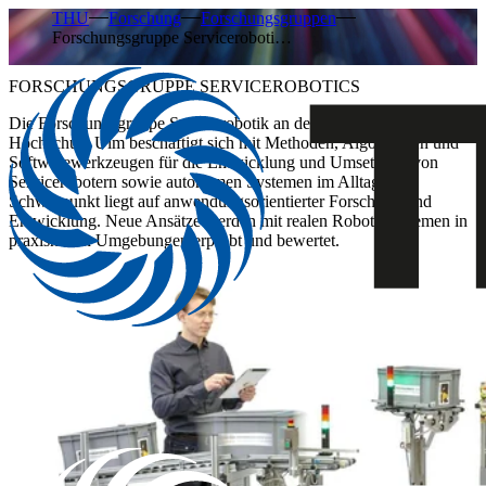
THU
Forschung
Forschungsgruppen
Forschungsgruppe Serviceroboti…
FORSCHUNGSGRUPPE SERVICEROBOTICS
Die Forschungsgruppe Servicerobotik an der Technischen
Hochschule Ulm beschäftigt sich mit Methoden, Algorithmen und
Softwarewerkzeugen für die Entwicklung und Umsetzung von
Servicerobotern sowie autonomen Systemen im Alltag. Der
Schwerpunkt liegt auf anwendungsorientierter Forschung und
Entwicklung. Neue Ansätze werden mit realen Robotersystemen in
praxisnahen Umgebungen erprobt und bewertet.