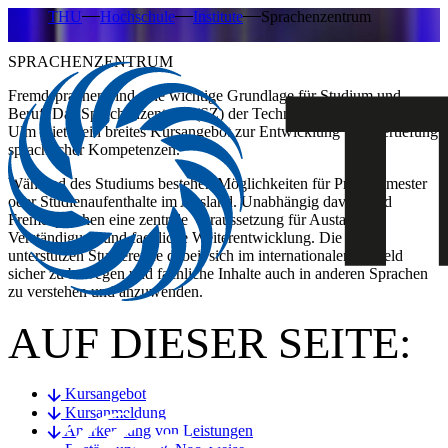
THU
Hochschule
Institute
Sprachenzentrum
SPRACHENZENTRUM
Fremdsprachen sind eine wichtige Grundlage für Studium und
Beruf. Das Sprachenzentrum (SZ) der Technischen Hochschule
Ulm bietet ein breites Kursangebot zur Entwicklung und Vertiefung
sprachlicher Kompetenzen.
Während des Studiums bestehen Möglichkeiten für Praxissemester
oder Studienaufenthalte im Ausland. Unabhängig davon sind
Fremdsprachen eine zentrale Voraussetzung für Austausch,
Verständigung und fachliche Weiterentwicklung. Die Kurse
unterstützen Studierende dabei, sich im internationalen Umfeld
sicher zu bewegen und fachliche Inhalte auch in anderen Sprachen
zu verstehen und anzuwenden.
AUF DIESER SEITE:
Kursangebot
Kursanmeldung
Anerkennung von Leistungen