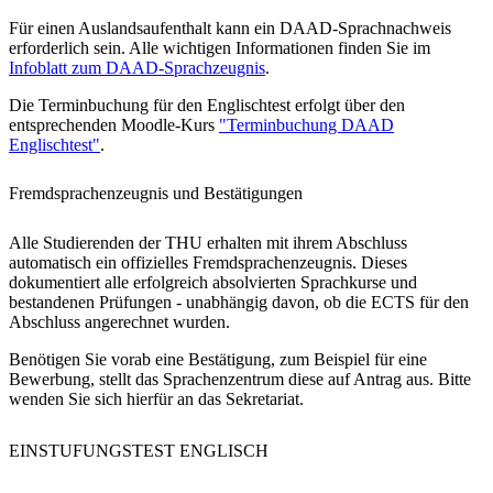
Für einen Auslandsaufenthalt kann ein DAAD-Sprachnachweis
erforderlich sein. Alle wichtigen Informationen finden Sie im
Infoblatt zum DAAD-Sprachzeugnis
.
Die Terminbuchung für den Englischtest erfolgt über den
entsprechenden Moodle-Kurs
"Terminbuchung DAAD
Englischtest"
.
Fremdsprachenzeugnis und Bestätigungen
Der Schutz Ihrer Daten ist uns wichtig. Erst wenn Sie hier kli
erlauben Sie uns, Daten von Dritt-Anbieter-Servern zu lade
Alle Studierenden der THU erhalten mit ihrem Abschluss
Externe Inhalte laden
automatisch ein offizielles Fremdsprachenzeugnis. Dieses
dokumentiert alle erfolgreich absolvierten Sprachkurse und
bestandenen Prüfungen - unabhängig davon, ob die ECTS für den
Abschluss angerechnet wurden.
Benötigen Sie vorab eine Bestätigung, zum Beispiel für eine
Bewerbung, stellt das Sprachenzentrum diese auf Antrag aus. Bitte
wenden Sie sich hierfür an das Sekretariat.
EINSTUFUNGSTEST
ENGLISCH