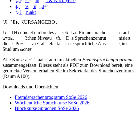
Bestätigungen & Nachweise
Einstufungstest
Kontakt
UNSER KURSANGEBOT
Die THU bietet ein breites Angebot an Fremdsprachenkursen auf
unterschiedlichen Niveaustufen. Das Sprachenzentrum organisiert
dieses Programm und stellt damit die sprachliche Ausbildung im
Studium sicher.
Alle Kurse und Inhalte sind im aktuellen
Fremdsprachenprogramm
zusammengefasst. Dieses steht als PDF zum Download bereit, eine
gedruckte Version erhalten Sie im Sekretariat des Sprachenzentrums
(Raum A100).
Downloads und Übersichten
Fremdsprachenprogramm SoSe 2026
Wöchentliche Sprachkurse SoSe 2026
Blockkurse Sprachen SoSe 2026