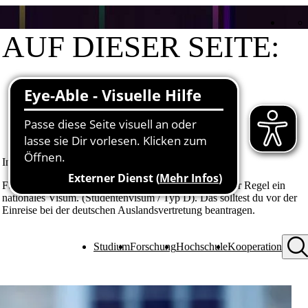
AUF DIESER SEITE:
Einreise, Visum, Aufenthalt
Hinweise
Wichtige Links
Informationen für Studierende aus Drittstaaten
Für die Einreise zu Studienzwecken benötigst du in der Regel ein
nationales Visum. (Studentenvisum / Typ D). Das solltest du vor der
Einreise bei der deutschen Auslandsvertretung beantragen.
Studium
Forschung
Hochschule
Kooperation