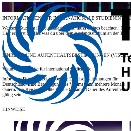
THU
Studium
Vor dem Studium
Informationen für inte
INFORMATIONEN FÜR INTERNATIONALE STUDIENINTER
Wer sein Studium in Deutschland plant, muss einiges beachten. Fina
Hier erfährst du alles was du über dein Auslandsstudium an der THU
EINREISE- UND AUFENTHALTSBESTIMMUNGEN (VISUM,
Visum und Einreise für international studierende
Informiere Dich rechtzeitig über die Einreisebestimmungen für
Deutschland. Eine Beantragung des Visums kann mehrere Monate
dauern. Der Reisepass sollte für die Gesamte Dauer des Aufenthalts
gültig sein.
HINWEISE