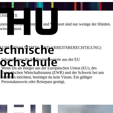
rnationa…
ESSIERTE
nzierung, Deutschkentnisse und Wohnort sind nur wenige der Hürden.
 wissen musst.
 AUFENTHALTSTITEL UND ARBEITSBERECHTIGUNG)
Informationen für Studieninteressierte aus der EU
Wenn Du als Bürger aus der Europäischen Union (EU), des
Europäischen Wirtschaftsraums (EWR) und der Schweiz bei uns
studieren möchtest, benötigst du kein Visum. Ein gültiger
Personalausweis oder Reisepass genügt.