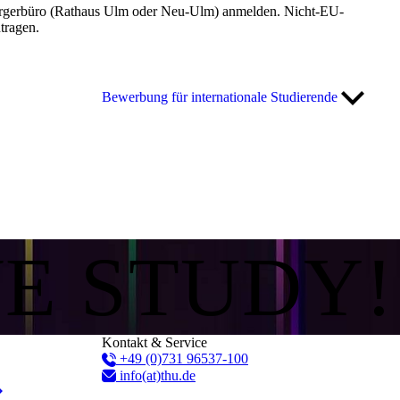
Bürgerbüro (Rathaus Ulm oder Neu-Ulm) anmelden. Nicht-EU-
tragen.
Bewerbung für internationale Studierende
WE STUDY!
Kontakt & Service
+49 (0)731 96537-100
info(at)thu.de