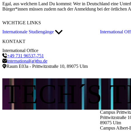
Egal, aus welchem Land Du kommst: Wer in Deutschland eine Unterk
Bürger*innen müssen zudem nach der Anmeldung bei der örtlichen Aus
WICHTIGE
LINKS
Internationale Studiengänge
International Of
KONTAKT
International Office
+49 731 96537-751
international(at)thu.de
Raum E03a - Prittwitzstraße 10, 89075 Ulm
TECH´S 
Campus Prittwit
Prittwitzstraße 1
89075
Ulm
Campus Albert-E