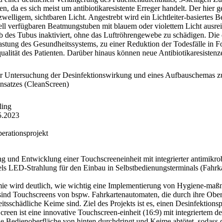
n, da es sich meist um antibiotikaresistente Erreger handelt. Der hier g
welligem, sichtbaren Licht. Angestrebt wird ein Lichtleiter-basiertes 
l verfügbaren Beatmungstuben mit blauem oder violettem Licht ausreic
b des Tubus inaktiviert, ohne das Luftröhrengewebe zu schädigen. Die
stung des Gesundheitssystems, zu einer Reduktion der Todesfälle in F
alität des Patienten. Darüber hinaus können neue Antibiotikaresisten
r Untersuchung der Desinfektionswirkung und eines Aufbauschemas zu
ansatzes (CleanScreen)
ling
5.2023
rationsprojekt
ung und Entwicklung einer Touchscreeneinheit mit integrierter antimikr
tels LED-Strahlung für den Einbau in Selbstbedienungsterminals (Fahr
mie wird deutlich, wie wichtig eine Implementierung von Hygiene-maß
 sind Touchscreens von bspw. Fahrkartenautomaten, die durch ihre Obe
itsschädliche Keime sind. Ziel des Projekts ist es, einen Desinfektion
reen ist eine innovative Touchscreen-einheit (16:9) mit integriertem d
e Bedienoberfläche von hinten durchdringt und Keime abtötet, sodass 