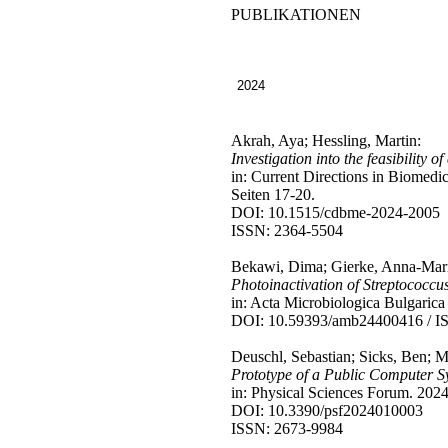
PUBLIKATIONEN
2024
Akrah, Aya; Hessling, Martin:
Investigation into the feasibility 
in: Current Directions in Biomedic
Seiten 17-20.
DOI: 10.1515/cdbme-2024-2005
ISSN: 2364-5504
Bekawi, Dima; Gierke, Anna-Mari
Photoinactivation of Streptococcu
in: Acta Microbiologica Bulgarica
DOI: 10.59393/amb24400416 / I
Deuschl, Sebastian; Sicks, Ben; Mo
Prototype of a Public Computer S
in: Physical Sciences Forum. 2024
DOI: 10.3390/psf2024010003
ISSN: 2673-9984