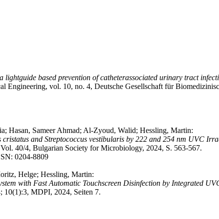
of a lightguide based prevention of catheterassociated urinary tract infe
al Engineering, vol. 10, no. 4, Deutsche Gesellschaft für Biomedizinis
a; Hasan, Sameer Ahmad; Al-Zyoud, Walid; Hessling, Martin:
s cristatus and Streptococcus vestibularis by 222 and 254 nm UVC Irra
 Vol. 40/4, Bulgarian Society for Microbiology, 2024, S. 563-567.
SSN: 0204-8809
ritz, Helge; Hessling, Martin:
ystem with Fast Automatic Touchscreen Disinfection by Integrated UV
; 10(1):3, MDPI, 2024, Seiten 7.