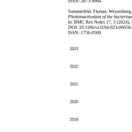
ISSN: 2673-9984
Sommerfeld, Florian; Weyersberg, L
Photoinactivation of the bacteri
in: BMC Res Notes 17, 3 (2024), S
DOI: 10.1186/s13104-023-06658
ISSN: 1756-0500
2023
2022
2021
2020
2019