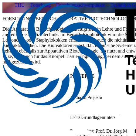
THU
Forschung
Forschungsschwerpunkte
Technik in 
FORSCHUNGSBEREICH APPARATIVE BIOTECHNOLOGIE
Die (Apparative) Biotechnologie beschäftigt sich in Lehre und Forsc
angrenzende Medizintechnik. Im Bereich Biophotonik wird die Strah
Legionellen oder Staphylokokken erforscht, aber auch die nichtinvas
Bioreaktormedien. Die Bioreaktoren selbst, d.h. technische System
gehören ebenfalls zur Apparativen Biotechnologie. So nutzt und ent
Pilze, aber auch für das Knorpel-Tissue-Engineering, bei dem aus m
nachgezüchtet wird.
PROJEKTE
Aktuelle Projekte
LED-Grundlagenuntersuchungen un
Projektleiter:
Prof. Dr. Jörg Moisel