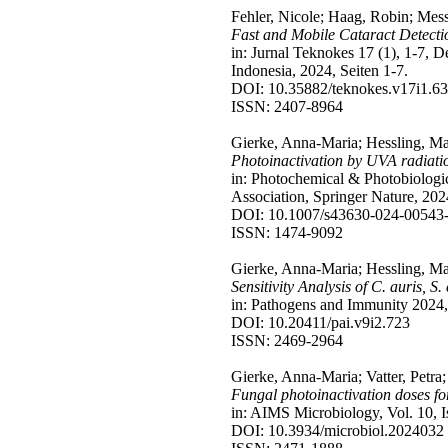
Fehler, Nicole; Haag, Robin; Mess
Fast and Mobile Cataract Detecti
in: Jurnal Teknokes 17 (1), 1-7, 
Indonesia, 2024, Seiten 1-7.
DOI: 10.35882/teknokes.v17i1.6
ISSN: 2407-8964
Gierke, Anna-Maria; Hessling, Ma
Photoinactivation by UVA radiatio
in: Photochemical & Photobiologi
Association, Springer Nature, 202
DOI: 10.1007/s43630-024-00543
ISSN: 1474-9092
Gierke, Anna-Maria; Hessling, Ma
Sensitivity Analysis of C. auris,
in: Pathogens and Immunity 2024, 
DOI: 10.20411/pai.v9i2.723
ISSN: 2469-2964
Gierke, Anna-Maria; Vatter, Petra;
Fungal photoinactivation doses for
in: AIMS Microbiology, Vol. 10, I
DOI: 10.3934/microbiol.2024032