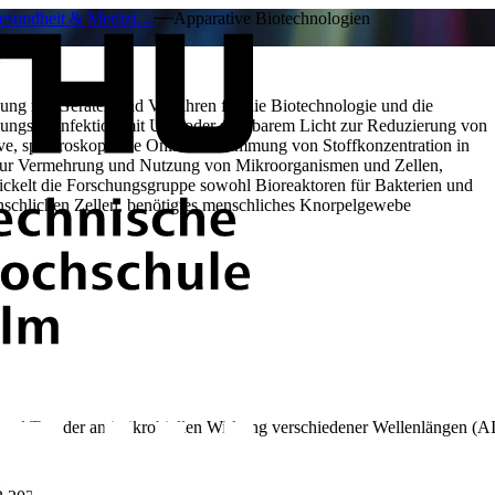
Gesundheit & Medizi…
Apparative Biotechnologien
N
hung mit Geräten und Verfahren für die Biotechnologie und die
lungsdesinfektion mit UV- oder sichtbarem Licht zur Reduzierung von
ive, spektroskopische Online-Bestimmung von Stoffkonzentration in
e zur Vermehrung und Nutzung von Mikroorganismen und Zellen,
wickelt die Forschungsgruppe sowohl Bioreaktoren für Bakterien und
enschlichen Zellen, benötigtes menschliches Knorpelgewebe
d Test der antimikrobiellen Wirkung verschiedener Wellenlängen (