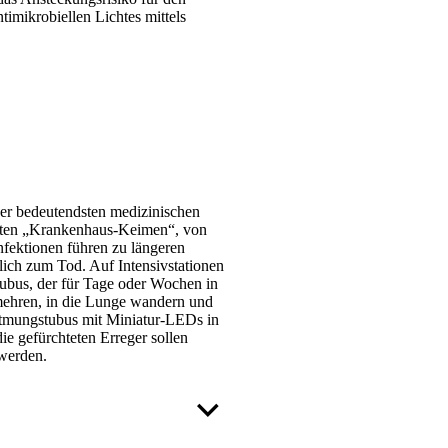
imikrobiellen Lichtes mittels
der bedeutendsten medizinischen
tenten „Krankenhaus-Keimen“, von
Infektionen führen zu längeren
lich zum Tod. Auf Intensivstationen
tubus, der für Tage oder Wochen in
rmehren, in die Lunge wandern und
eatmungstubus mit Miniatur-LEDs in
ie gefürchteten Erreger sollen
 werden.