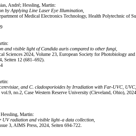
ias, André; Hessling, Martin:
on by Applying Line Laser Eye Illumination,
Department of Medical Electronics Technology, Health Polytechnic of Su
39
rtin:
n and visible light of Candida auris compared to other fungi,
cal Sciences 2024, Volume 23, European Society for Photobiology and
4, Seiten 12 (681–692).
-4
rtin:
 S. cerevisiae, and C. cladosporioides by Irradiation with Far-UVC, UV
vol.9, no.2, Case Western Reserve University (Cleveland, Ohio), 2024
 Hessling, Martin:
 UV radiation and visible light–a data collection,
ssue 3, AIMS Press, 2024, Seiten 694-722.