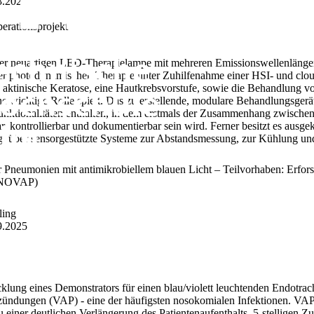
3.2026
rationsprojekt
einer neuartigen LED-Therapielampe mit mehreren Emissionswellenläng
er photodynamischen Therapie unter Zuhilfenahme einer HSI- und cloud
aktinische Keratose, eine Hautkrebsvorstufe, sowie die Behandlung v
e wichtige Rolle spielt. Das zu erstellende, modulare Behandlungsgerä
Funktionalitäten enthalten, in dem erstmals der Zusammenhang zwische
 kontrollierbar und dokumentierbar sein wird. Ferner besitzt es ausge
t über sensorgestützte Systeme zur Abstandsmessung, zur Kühlung un
 Pneumonien mit antimikrobiellem blauen Licht – Teilvorhaben: Erfor
 (NOVAP)
ling
9.2025
wicklung eines Demonstrators für einen blau/violett leuchtenden Endotr
ündungen (VAP) - eine der häufigsten nosokomialen Infektionen. VAPs
u einer deutlichen Verlängerung des Patientenaufenthalts, 5-stelligen Zu