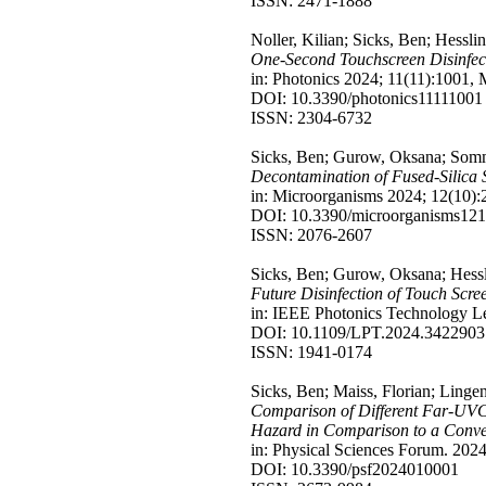
ISSN: 2471-1888
Noller, Kilian; Sicks, Ben; Hesslin
One-Second Touchscreen Disinfec
in: Photonics 2024; 11(11):1001, 
DOI: 10.3390/photonics11111001
ISSN: 2304-6732
Sicks, Ben; Gurow, Oksana; Somme
Decontamination of Fused-Silica S
in: Microorganisms 2024; 12(10):
DOI: 10.3390/microorganisms12
ISSN: 2076-2607
Sicks, Ben; Gurow, Oksana; Hessl
Future Disinfection of Touch Sc
in: IEEE Photonics Technology Let
DOI: 10.1109/LPT.2024.3422903
ISSN: 1941-0174
Sicks, Ben; Maiss, Florian; Lingen
Comparison of Different Far-UVC S
Hazard in Comparison to a Conv
in: Physical Sciences Forum. 2024
DOI: 10.3390/psf2024010001