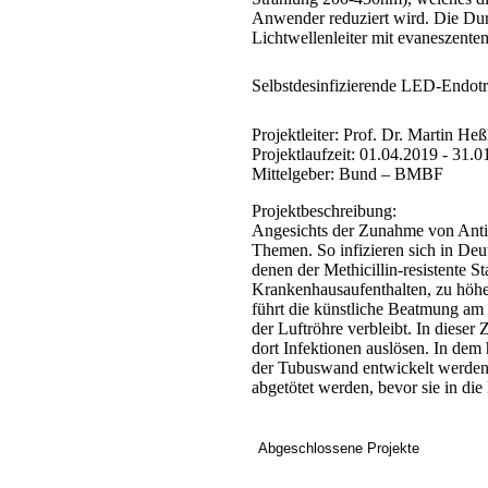
Anwender reduziert wird. Die Durc
Lichtwellenleiter mit evaneszentem
Selbstdesinfizierende LED-Endo
Projektleiter:
Prof. Dr. Martin Heß
Projektlaufzeit:
01.04.2019 - 31.0
Mittelgeber:
Bund – BMBF
Projektbeschreibung:
Angesichts der Zunahme von Antibi
Themen. So infizieren sich in Deu
denen der Methicillin-resistente S
Krankenhausaufenthalten, zu höher
führt die künstliche Beatmung am 
der Luftröhre verbleibt. In diese
dort Infektionen auslösen. In dem
der Tubuswand entwickelt werden, 
abgetötet werden, bevor sie in di
Abgeschlossene Projekte