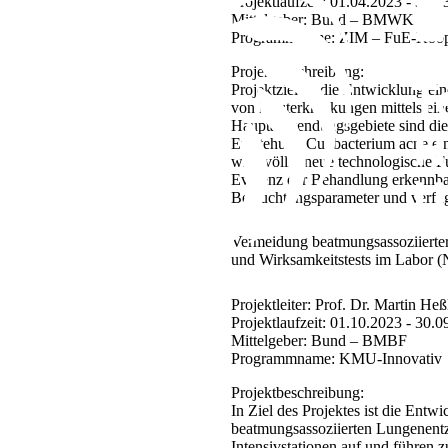
Projektlaufzeit:
01.04.2023 - 31.0
Mittelgeber:
Bund – BMWK
Programmname:
ZIM – FuE-Koope
Projektbeschreibung:
Projektziel ist die Entwicklung 
von Hauterkrankungen mittels ein
Hauptanwendungsgebiete sind die 
Entstehung Cutibacterium acne ein
wird völlig neue technologische 
Evidenz der Behandlung erkennbar,
Beleuchtungsparameter und verfüg
Vermeidung beatmungsassoziierter
und Wirksamkeitstests im Labor
Projektleiter:
Prof. Dr. Martin Heß
Projektlaufzeit:
01.10.2023 - 30.0
Mittelgeber:
Bund – BMBF
Programmname:
KMU-Innovativ
Projektbeschreibung:
In Ziel des Projektes ist die Ent
beatmungsassoziierten Lungenentz
Intensivstationen auf und führen z