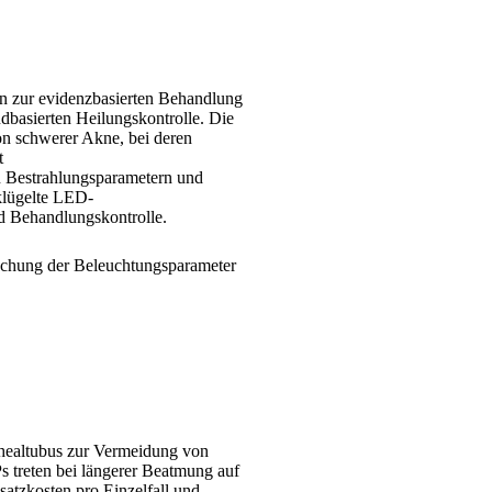
en zur evidenzbasierten Behandlung
basierten Heilungskontrolle. Die
on schwerer Akne, bei deren
t
n Bestrahlungsparametern und
klügelte LED-
d Behandlungskontrolle.
schung der Beleuchtungsparameter
achealtubus zur Vermeidung von
 treten bei längerer Beatmung auf
satzkosten pro Einzelfall und