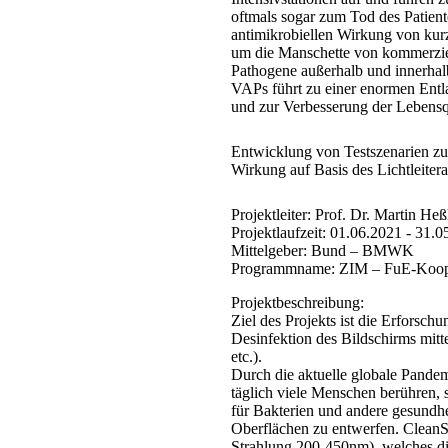
oftmals sogar zum Tod des Patiente
antimikrobiellen Wirkung von kurz
um die Manschette von kommerziel
Pathogene außerhalb und innerhal
VAPs führt zu einer enormen Entla
und zur Verbesserung der Lebensqu
Entwicklung von Testszenarien zu
Wirkung auf Basis des Lichtleiter
Projektleiter:
Prof. Dr. Martin Heß
Projektlaufzeit:
01.06.2021 - 31.0
Mittelgeber:
Bund – BMWK
Programmname:
ZIM – FuE-Koope
Projektbeschreibung:
Ziel des Projekts ist die Erforsch
Desinfektion des Bildschirms mit
etc.).
Durch die aktuelle globale Pande
täglich viele Menschen berühren,
für Bakterien und andere gesundhe
Oberflächen zu entwerfen. CleanSc
Strahlung 200-450nm), welches di