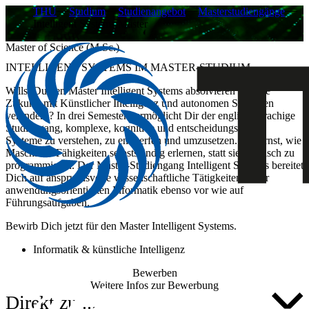
THU
Studium
Studienangebot
Masterstudiengänge
Intelligent Systems Master
Master of Science (M.Sc.)
INTELLIGENT SYSTEMS IM MASTER-STUDIUM
Willst Du den Master Intelligent Systems absolvieren und die
Zukunft mit Künstlicher Intelligenz und autonomen Systemen
verändern? In drei Semestern ermöglicht Dir der englischsprachige
Studiengang, komplexe, kognitive und entscheidungsfähige
Systeme zu verstehen, zu entwerfen und umzusetzen. Du lernst, wie
Maschinen Fähigkeiten selbstständig erlernen, statt sie klassisch zu
programmieren. Der Master-Studiengang Intelligent Systems bereitet
Dich auf anspruchsvolle wissenschaftliche Tätigkeiten in der
anwendungsorientierten Informatik ebenso vor wie auf
Führungsaufgaben.
Bewirb Dich jetzt für den Master Intelligent Systems.
Informatik & künstliche Intelligenz
Bewerben
Weitere Infos zur Bewerbung
Direkt zu ...