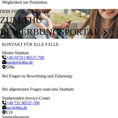
Möglichkeit zur Promotion.
DEIN STUDIUM WARTET
ZUM THU
BEWERBUNGSPORTAL
KONTAKT FÜR ALLE FÄLLE
Master-Studium
+49 (0731) 96537-700
master(at)thu.de
E09a
Bei Fragen zu Bewerbung und Zulassung:
Bei allgemeinen Fragen rund ums Studium:
Studierenden-Service-Center
+49 731 96537-700
ssc(at)thu.de
E10
Studienberatung