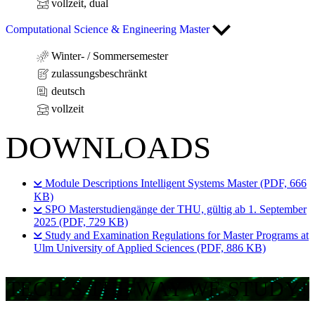
vollzeit, dual
Computational Science & Engineering Master
Winter- / Sommersemester
zulassungsbeschränkt
deutsch
vollzeit
DOWNLOADS
Module Descriptions Intelligent Systems Master (PDF, 666
KB)
SPO Masterstudiengänge der THU, gültig ab 1. September
2025 (PDF, 729 KB)
Study and Examination Regulations for Master Programs at
Ulm University of Applied Sciences (PDF, 886 KB)
TECH´S THE WAY WE STUDY!