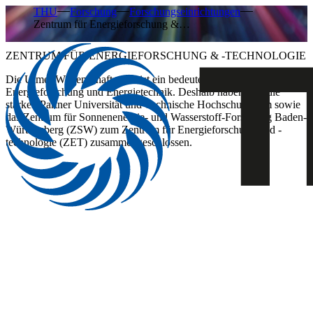
THU
Forschung
Forschungseinrichtungen
Zentrum für Energieforschung &…
ZENTRUM FÜR ENERGIEFORSCHUNG & -TECHNOLOGIE
Die Ulmer Wissenschaftsstadt ist ein bedeutendes Zentrum für
Energieforschung und Energietechnik. Deshalb haben sich die
starken Partner Universität und Technische Hochschule Ulm sowie
das Zentrum für Sonnenenergie- und Wasserstoff-Forschung Baden-
Württemberg (ZSW) zum Zentrum für Energieforschung und -
technologie (ZET) zusammengeschlossen.