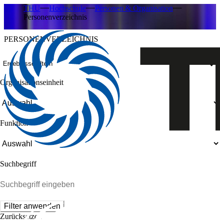
THU
Hochschule
Personen & Organisation
Personenverzeichnis
PERSONENVERZEICHNIS
Ergebnisse filtern
Organisationseinheit
Funktion
Suchbegriff
Filter anwenden
Zurücksetzen