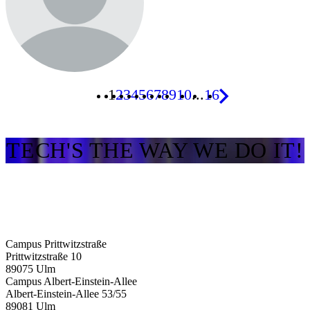
1
2
3
4
5
6
7
8
9
10
...
16
TECH'S THE WAY WE DO IT!
Campus Prittwitzstraße
Prittwitzstraße 10
89075
Ulm
Campus Albert-Einstein-Allee
Albert-Einstein-Allee 53/​55
89081
Ulm