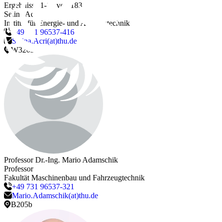
Ergebnisse 1-12 von 183
Selina
Acri
Institut für Energie- und Antriebstechnik
+49 731 96537-416
Selina.Acri(at)thu.de
W3203
Professor Dr.-Ing.
Mario
Adamschik
Professor
Fakultät Maschinenbau und Fahrzeugtechnik
+49 731 96537-321
Mario.Adamschik(at)thu.de
B205b