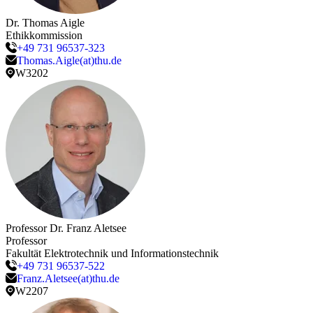
Dr.
Thomas
Aigle
Ethikkommission
+49 731 96537-323
Thomas.Aigle(at)thu.de
W3202
Professor Dr.
Franz
Aletsee
Professor
Fakultät Elektrotechnik und Informationstechnik
+49 731 96537-522
Franz.Aletsee(at)thu.de
W2207