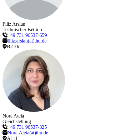
Filiz
Arslan
Technischer Betrieb
+49 731 96537-659
filiz.arslan(at)thu.de
B210c
Nora
Ateia
Gleichstellung
+49 731 96537-325
Nora.Ateia(at)thu.de
A111