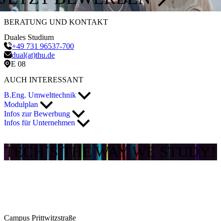
BERATUNG UND KONTAKT
Duales Studium
+49 731 96537-700
dual(at)thu.de
E 08
AUCH INTERESSANT
B.Eng. Umwelttechnik
Modulplan
Infos zur Bewerbung
Infos für Unternehmen
TECH´S THE WAY WE STUDY!
Campus Prittwitzstraße