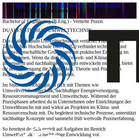
THU
Studium
Studienangebot
Duales Studium
Duales Studium Umwelttechnik
Bachelor of Engineering (B.Eng.) - Vertiefte Praxis
DUALES STUDIUM UMWELTTECHNIK
Das duale Studium Umwelttechnik mit vertiefter Praxis an der
Technischen Hochschule Ulm (THU) verbindet technische und
naturwissenschaftliche Grundlagen mit praktischer Erfahrung im
Unternehmen. Wenn du dich für Umwelt- und Klimaschutz
interessierst und nachhaltige Lösungen entwickeln möchtest, bietet
dir der Studiengang die Möglichkeit, Theorie und Praxis von
Beginn an miteinander zu verbinden.
Im Studium beschäftigst du dich mit Themen wie
Umweltverfahrenstechnik, nachhaltiger Energieversorgung,
Ressourcenmanagement und Umweltschutz. Während der
Praxisphasen arbeitest du in Unternehmen oder Einrichtungen der
Umweltbranche mit und wirkst an Projekten im Klima- und
Ressourcenschutz mit. Du begleitest technische Prozesse, unterstützt
nachhaltige Konzepte und sammelst früh wertvolle Praxiserfahrung.
So bereitest du dich gezielt auf Aufgaben im Bereich
Umwelttechnik und nachhaltige Entwicklung vor.