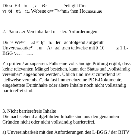
Diese Erklärung zur Barrierefreiheit gilt für die unter
www.thu.de
veröffentlichte Website der Technischen Hochschule Ulm.
2. Stand der Vereinbarkeit mit den Anforderungen
Diese Website ist aufgrund der nachfolgend aufgeführten
Unvereinbarkeiten und Ausnahmen
teilweise mit § 10 Absatz 1 L-
BGG vereinbar
.
Zu prüfen / anzupassen:
Falls eine vollständige Prüfung ergibt, dass
keine relevanten Mängel bestehen, kann der Status auf „vollständig
vereinbar“ angehoben werden. Üblich und meist zutreffend ist
„teilweise vereinbar“, da fast immer einzelne PDF-Dokumente,
eingebettete Drittinhalte oder ältere Inhalte noch nicht vollständig
barrierefrei sind.
3. Nicht barrierefreie Inhalte
Die nachstehend aufgeführten Inhalte sind aus den genannten
Gründen nicht oder nicht vollständig barrierefrei.
a) Unvereinbarkeit mit den Anforderungen des L-BGG / der BITV