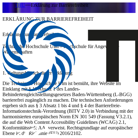
THU
Erklärung zur Barrierefreiheit
ERKLÄRUNG ZUR BARRIEREFREIHEIT
Erklärung zur Barrierefreiheit
Technische Hochschule Ulm – Hochschule für Angewandte
Wissenschaften
1. Geltungsbereich dieser Erklärung
Die Technische Hochschule Ulm ist bemüht, ihre Website im
Einklang mit
§ 10 Absatz 1 des Landes-
Behindertengleichstellungsgesetzes Baden-Württemberg (L-BGG)
barrierefrei zugänglich zu machen. Die technischen Anforderungen
ergeben sich aus § 3 Absatz 1 bis 4 und § 4 der Barrierefreie-
Informationstechnik-Verordnung (BITV 2.0) in Verbindung mit der
harmonisierten europäischen Norm EN 301 549 (Fassung V3.2.1),
die auf die Web Content Accessibility Guidelines (WCAG) 2.1,
Konformitätsstufe AA, verweist. Rechtsgrundlage auf europäischer
Ebene ist die Richtlinie (EU) 2016/2102.