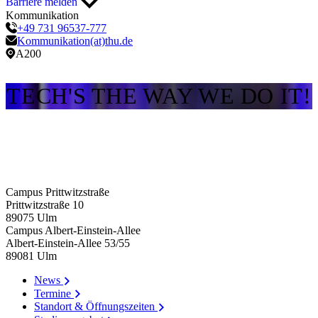
Barriere melden
Kommunikation
+49 731 96537-777
Kommunikation(at)thu.de
A200
TECH'S THE WAY WE DO IT!
Campus Prittwitzstraße
Prittwitzstraße 10
89075
Ulm
Campus Albert-Einstein-Allee
Albert-Einstein-Allee 53/​55
89081
Ulm
News
Termine
Standort & Öffnungszeiten