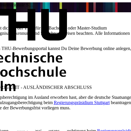
internationale S…
 dich an der THU für ein Bachelor- oder Master-Studium
gnisanerkennung und Sprachnachweisen beachten. Alle Informationen
 Im THU-Bewerbungsportal kannst Du Deine Bewerbung online anlegen
.
IGKEIT - AUSLÄNDISCHER ABSCHLUSS
rechtigung im Ausland erworben hast, aber die deutsche Staatsangeh
ulzugangsberechtigung beim
Regierungspräsidium Stuttgart
beantragen.
 der Bewerbungsfrist vorliegen muss.
rkennung Ihrer Hochschulzugangsberechtigung beim
Regierungspräsidi