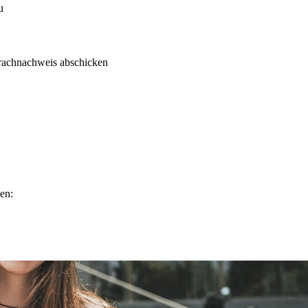
u
rachnachweis abschicken
en: