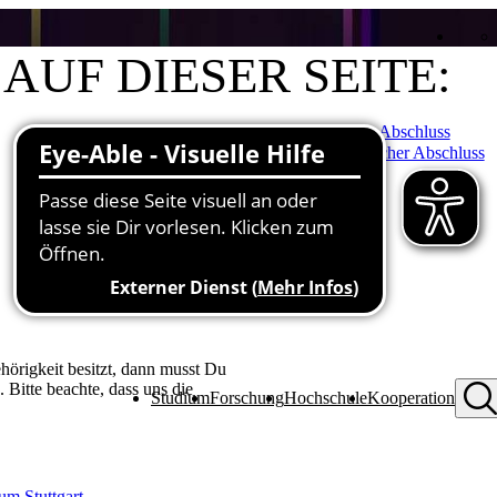
AUF DIESER SEITE:
Deutsche Staatangehörigkeit - ausländischer Abschluss
Ausländische Staatsangehörigkeit - ausländischer Abschluss
Beratung und Kontakt
,
örigkeit besitzt, dann musst Du
 Bitte beachte, dass uns die
Studium
Forschung
Hochschule
Kooperation
um Stuttgart