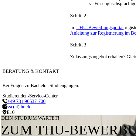
Für englischsprachig
Schritt 2
Im
THU-Bewerbungsportal
regist
Anleitung zur Registrierung im B
Schritt 3
Zulassungsangebot erhalten? Gle
BERATUNG & KONTAKT
Bei Fragen zu Bachelor-Studiengängen:
Studierenden-Service-Center
+49 731 96537-700
ssc(at)thu.de
E10
DEIN STUDIUM WARTET!
ZUM THU-BEWERB