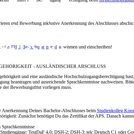
rieren und Bewerbung inklusive Anerkennung des Abschlusses abschi
ich im
THU-Bewerbungsportal
annehmen und einschreiben!
EHÖRIGKEIT - AUSLÄNDISCHER ABSCHLUSS
gehörigkeit und eine ausländische Hochschulzugangsberechtigung has
ung beantragen und ausreichende Sprachkenntnisse nachweisen. Bitte 
 der Bewerbungsfrist vorliegen muss.
er Anerkennung Deines Bachelor-Abschlusses beim
Studienkolleg Kons
ehörigkeit: Zunächst benötigst Du das Zertifikat der APS. Danach kan
n Sprachkenntnisse
 Studiengänge: TestDaF 4,0; DSH-2; DSH-3; telc Deutsch C1 oder Goe