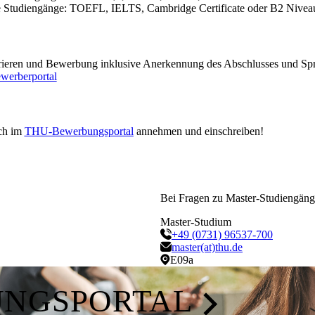
e Studiengänge:
TOEFL, IELTS, Cambridge Certificate oder B2 Nivea
rieren und Bewerbung inklusive Anerkennung des Abschlusses und Sp
ewerberportal
ich im
THU-Bewerbungsportal
annehmen und einschreiben!
Bei Fragen zu Master-Studiengäng
Master-Studium
+49 (0731) 96537-700
master(at)thu.de
E09a
UNGSPORTAL