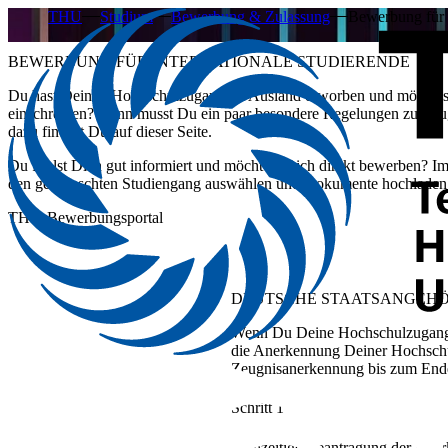
THU
Studium
Bewerbung & Zulassung
Bewerbung für 
BEWERBUNG FÜR INTERNATIONALE STUDIERENDE
Du hast Deinen Hochschulzugang im Ausland erworben und möchtest
einschreiben? Dann musst Du ein paar besondere Regelungen zu Zeu
dazu findest Du auf dieser Seite.
Du fühlst Dich gut informiert und möchtest Dich direkt bewerben?
den gewünschten Studiengang auswählen und Dokumente hochladen
THU-Bewerbungsportal
DEUTSCHE
STAATSANGEHÖR
Wenn Du Deine Hochschulzugangsbe
die Anerkennung Deiner Hochsch
Zeugnisanerkennung bis zum Ende
Schritt 1
Frühzeitige Beantragung der Ane