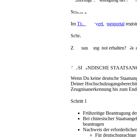
Schritt 2
Im
THU-Bewerbungsportal
regist
Schritt 3
Zulassungsangebot erhalten? Gle
AUSLÄNDISCHE
STAATSANG
Wenn Du keine deutsche Staatsan
Deiner Hochschulzugangsberechtig
Zeugnisanerkennung bis zum Ende
Schritt 1
Frühzeitige Beantragung d
Bei chinesischer Staatsang
beantragen
Nachweis der erforderliche
Für deutschsprachige