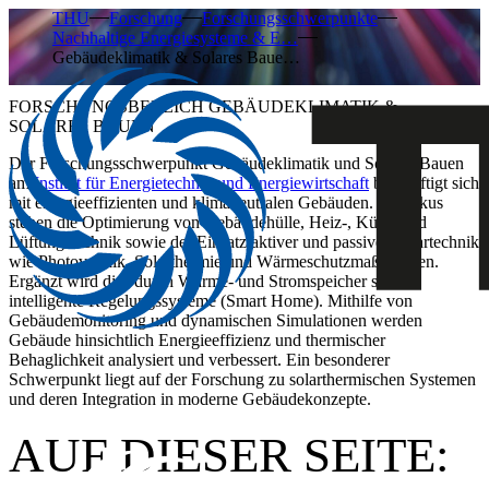
THU
Forschung
Forschungsschwerpunkte
Nachhaltige Energiesysteme & E…
Gebäudeklimatik & Solares Baue…
FORSCHUNGSBEREICH GEBÄUDEKLIMATIK &
SOLARES BAUEN
Der Forschungsschwerpunkt Gebäudeklimatik und Solares Bauen
am
Institut für Energietechnik und Energiewirtschaft
beschäftigt sich
mit energieeffizienten und klimaneutralen Gebäuden. Im Fokus
stehen die Optimierung von Gebäudehülle, Heiz-, Kühl- und
Lüftungstechnik sowie der Einsatz aktiver und passiver Solartechnik
wie Photovoltaik, Solarthermie und Wärmeschutzmaßnahmen.
Ergänzt wird dies durch Wärme- und Stromspeicher sowie
intelligente Regelungssysteme (Smart Home). Mithilfe von
Gebäudemonitoring und dynamischen Simulationen werden
Gebäude hinsichtlich Energieeffizienz und thermischer
Behaglichkeit analysiert und verbessert. Ein besonderer
Schwerpunkt liegt auf der Forschung zu solarthermischen Systemen
und deren Integration in moderne Gebäudekonzepte.
AUF DIESER SEITE: