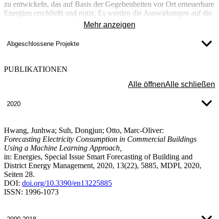
zu entwickeln, das auf Basis der Gegebenheiten vor Ort erneuerbare
Energien erschließt und nutzt. Es werden die Auswirkungen auf die
regionale Industrie und Wirtschaft ebenso erforscht, wie die
Mehr anzeigen
Investitionsnotwendigkeiten in Verteilnetze und andere
Infrastrukturmaßnahmen (neue Investitionen, Beschäftigung, neue
Abgeschlossene Projekte
Bildungskonzepte,…). Basierend auf der Infrastruktur in den Off-
Grid-Regionen soll ein Ausbildungs- und Nutzungskonzept
entwickelt werden, auf dem eine möglichst selbständige und
PUBLIKATIONEN
nachhaltige Energieversorgung möglich ist.
Alle öffnen
Alle schließen
2020
Hwang, Junhwa; Suh, Dongjun; Otto, Marc-Oliver:
Forecasting Electricity Consumption in Commercial Buildings
Using a Machine Learning Approach,
in: Energies, Special Issue Smart Forecasting of Building and
District Energy Management, 2020, 13(22), 5885, MDPI, 2020,
Seiten 28.
DOI:
doi.org/10.3390/en13225885
ISSN: 1996-1073