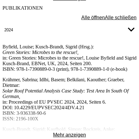
zur technischen Evaluierung eingesetzt. Mögliche
Wohlfahrtsgewinne durch Plattform-Interoperabilität und
PUBLIKATIONEN
Standardisierung werden mit Hilfe von Markt- und
Alle öffnen
Alle schließen
Netzsimulationen gemessen.
2024
Entwicklung großtechnischer Optionen zum Einsatz von grünem
Wasserstoff auf Basis des Netzboosterkonzepts zur Erhöhung der
Netzstabilität (HydrogREenBoost)
Byfield, Louise; Kusch-Brandt, Sigrid (Hrsg.):
Green Stories: Microbes to the rescue!,
Projektleiter:
Prof. Dietmar Graeber
in: Green Stories: Microbes to the rescue!, Louise Byfield and Sigrid
Projektlaufzeit:
01.01.2022 – 31.12.2024
Kusch-Brand, EBNet, UK, 2024, Seiten 200.
Mittelgeber:
Land – UM
ISBN: 978-1-7390889-0-3 (print), 978-1-7390889-1-0 (e-book)
Programmname:
Zukunftsprogramm Wasserstoff BW
Projektbeschreibung:
Krähmer, Sabrina; Idlbi, Basem; Belkilani, Kaouther; Graeber,
Um im Rahmen der Energiewende den Neubau von
Dietmar:
Stromübertragungsnetzen auf ein Mindestmaß zu beschränken, sind
Solar Roof Potential Analysis Case Study: Test Area In South Of
bestehende Höchstspannungsleitungen nach Möglichkeit höher als
German,
bisher auszulasten. Netzbooster auf Basis von
in: Proceedings of EU PVSEC 2024, 2024, Seiten 6.
Großbatteriespeichern führen jedoch insbesondere bei hoher
DOI: 10.4229/EUPVSEC2024/4DV.4.21
Speicherkapazität zu extremen Kosten, großem Platzbedarf und
ISBN: 3-936338-90-6
einem hohen Verbrauch knapper Ressourcen. Im Projekt wird ein
ISSN: 2196-100X
innovatives Konzept eines Wasserstoff-Hybrid-Netzboosters
entwickelt. Hier soll ein vergleichsweise kleiner Batteriespeicher
Kusch-Brandt, Sigrid; Kaufhold, Simon; Bockreis, Anke:
durch einen großen Wasserstoff-speicher ergänzt werden. Es wird
The circular bioeconomy as a regional task (Editorial),
Mehr anzeigen
ein kleinskaliger Demonstrator eines Wasserstoff-Hybrid-