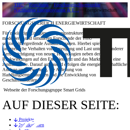
THU
Forschung
Forschungsschwerpunkte
Nachhaltige Energiesysteme & E…
Energiewirtschaft
FORSCHUNGSBEREICH ENERGIEWIRTSCHAFT
​Für zukünftige Energieversorgungsstrukturen entwickeln,
modellieren und simulieren Forschende der THU
sektorenübergreifende Ausbauszenarien. Hierbei spielt das
raumzeitliche Verhalten von Erzeugung und Last unter besonderer
Berücksichtigung von neuen Technologien neben den
Rückwirkungen auf den Energiemarkt und das Marktdesign eine
zentrale Rolle. Darauf aufbauend erfolgen die energiewirtschaftliche
Analyse und Bewertung, die Ableitung von
Handlungsempfehlungen und die Entwicklung von
Geschäftsmodellen.
Webseite der Forschungsgruppe Smart Grids
AUF DIESER SEITE:
Projekte
Publikationen