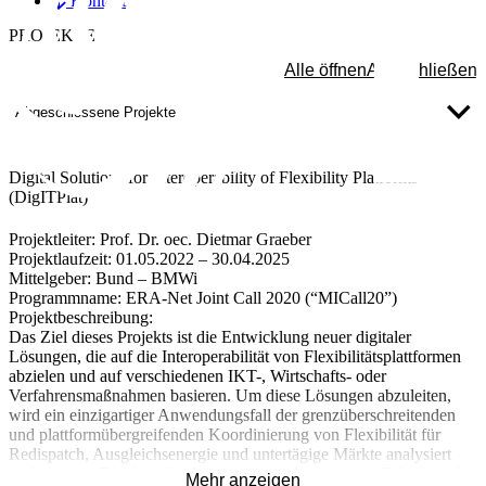
Kontakt
PROJEKTE
Alle öffnen
Alle schließen
Abgeschlossene Projekte
Digital Solutions for Interoperability of Flexibility Platforms
(DigITPlat)
Projektleiter:
Prof. Dr. oec. Dietmar Graeber
Projektlaufzeit:
01.05.2022 – 30.04.2025
Mittelgeber:
Bund – BMWi
Programmname:
ERA-Net Joint Call 2020 (“MICall20”)
Projektbeschreibung:
Das Ziel dieses Projekts ist die Entwicklung neuer digitaler
Lösungen, die auf die Interoperabilität von Flexibilitätsplattformen
abzielen und auf verschiedenen IKT-, Wirtschafts- oder
Verfahrensmaßnahmen basieren. Um diese Lösungen abzuleiten,
wird ein einzigartiger Anwendungsfall der grenzüberschreitenden
und plattformübergreifenden Koordinierung von Flexibilität für
Redispatch, Ausgleichsenergie und untertägige Märkte analysiert
und getestet. Die digitalen Lösungen werden in einem Feldversuch
Mehr anzeigen