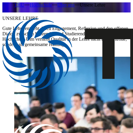
THU
Hochschule
Über uns
Unsere Lehre
UNSERE LEHRE
Gute Lehre entsteht durch Engagement, Reflexion und den offenen
Dialog zwischen Lehrenden und Studierenden. Die Technische
Hochschule Ulm versteht Qualität in der Lehre nicht als Kontrolle,
sondern als gemeinsame Haltung.