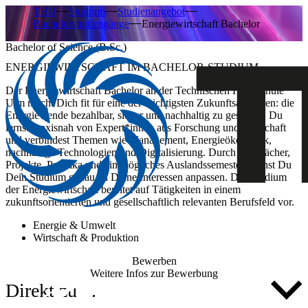
THU
Studium
Studienangebot
Bachelorstudiengänge
Energiewirtschaft Bachelor
Bachelor of Science (B.Sc.)
ENERGIEWIRTSCHAFT IM BACHELOR-STUDIUM
Der Energiewirtschaft Bachelor an der Technischen Hochschule
Ulm macht Dich fit für eine der wichtigsten Zukunftsaufgaben: die
Energiewende bezahlbar, sicher und nachhaltig zu gestalten. Du
lernst praxisnah von Expert*innen aus Forschung und Wirtschaft
und verbindest Themen wie Management, Energieökonomik,
nachhaltige Technologien und Digitalisierung. Durch Wahlfächer,
Projekte, Praktika und ein mögliches Auslandssemester kannst Du
Dein Studium genau an Deine Interessen anpassen. Das Studium
der Energiewirtschaft bereitet auf Tätigkeiten in einem
zukunftsorientierten und gesellschaftlich relevanten Berufsfeld vor.
Energie & Umwelt
Wirtschaft & Produktion
Bewerben
Weitere Infos zur Bewerbung
Direkt zu ...