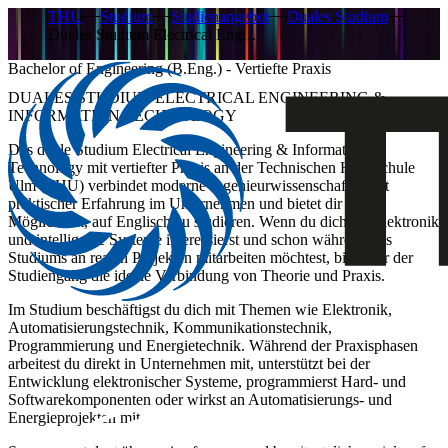
THU
Studium
Studienangebot
Duales Studium
Duales Studium Electrical Engi…
Bachelor of Engineering (B.Eng.) - Vertiefte Praxis
DUALES STUDIUM ELECTRICAL ENGINEERING &
INFORMATION TECHNOLOGY
Das duale Studium Electrical Engineering & Information
Technology mit vertiefter Praxis an der Technischen Hochschule
Ulm (THU) verbindet moderne Ingenieurwissenschaften mit
praktischer Erfahrung im Unternehmen und bietet dir die
Möglichkeit, auf Englisch zu studieren. Wenn du dich für Elektronik
und intelligente Systeme interessierst und schon während des
Studiums an realen Projekten mitarbeiten möchtest, bietet dir der
Studiengang die ideale Verbindung von Theorie und Praxis.
Im Studium beschäftigst du dich mit Themen wie Elektronik,
Automatisierungstechnik, Kommunikationstechnik,
Programmierung und Energietechnik. Während der Praxisphasen
arbeitest du direkt in Unternehmen mit, unterstützt bei der
Entwicklung elektronischer Systeme, programmierst Hard- und
Softwarekomponenten oder wirkst an Automatisierungs- und
Energieprojekten mit.