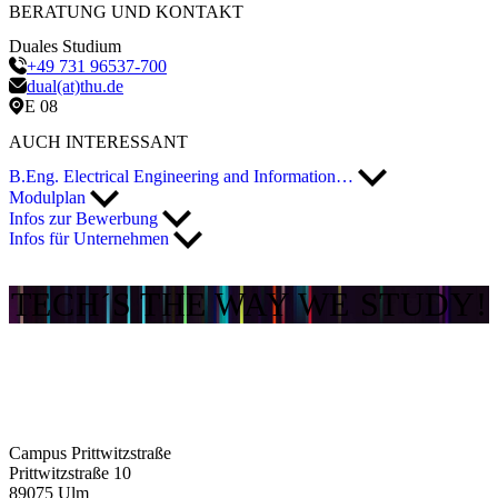
BERATUNG UND KONTAKT
Duales Studium
+49 731 96537-700
dual(at)thu.de
E 08
AUCH INTERESSANT
B.Eng. Electrical Engineering and Information…
Modulplan
Infos zur Bewerbung
Infos für Unternehmen
TECH´S THE WAY WE STUDY!
Campus Prittwitzstraße
Prittwitzstraße 10
89075
Ulm