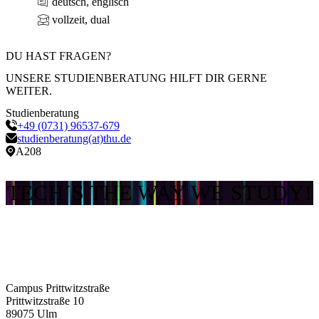
deutsch, englisch
vollzeit, dual
DU HAST FRAGEN?
UNSERE STUDIENBERATUNG HILFT DIR GERNE
WEITER.
Studienberatung
+49 (0731) 96537-679
studienberatung(at)thu.de
A208
TECH´S THE WAY WE STUDY!
Campus Prittwitzstraße
Prittwitzstraße 10
89075
Ulm