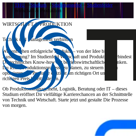
THU
Studium
Studienangebot
Studienfelder
Wirtschaft & Produktion
WIRTSCHAFT & PRODUKTION
Technik und Management verbinden
Wie entstehen erfolgreiche Produkte – von der Idee bis zur
Auslieferung? Im Studienfeld Wirtschaft und Produktion verbindest
Du technisches Know-how mit betriebswirtschaftlichem Denken.
Du lernst, Produktionsprozesse zu planen, zu steuern und zu
optimieren und Produkte effizient am richtigen Ort und zum
richtigen Preis bereitzustellen.
Ob Produktionsmanagement, Logistik, Beratung oder IT – dieses
Studium eröffnet Dir vielfältige Karrierechancen an der Schnittstelle
von Technik und Wirtschaft. Starte jetzt und gestalte Die Prozesse
von morgen.