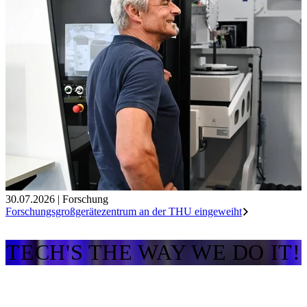
30.07.2026
|
Forschung
Forschungsgroßgerätezentrum an der THU eingeweiht
TECH'S THE WAY WE DO IT!