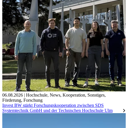
06.08.2026
|
Hochschule
,
News
,
Kooperation
,
Sonstiges
,
Förderung
,
Forschung
Invest BW stärkt Forschungskooperation zwischen SDS
Systemtechnik GmbH und der Technischen Hochschule Ulm