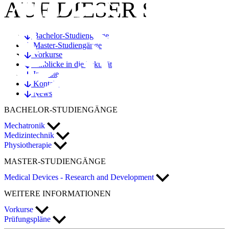
AUF DIESER SEITE:
Bachelor-Studiengänge
Master-Studiengänge
Vorkurse
Einblicke in die Fakultät
Institute
Kontakt
News
BACHELOR
-STUDIENGÄNGE
Mechatronik
Medizintechnik
Physiotherapie
MASTER
-STUDIENGÄNGE
Medical Devices - Research and Development
WEITERE INFORMATIONEN
Vorkurse
Prüfungspläne