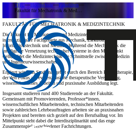
THU
Hochschule
Fakultäten
Fakultät für Mechatronik & Med…
FAKULTÄT FÜR MECHATRONIK & MEDIZINTECHNIK
Die Fakultät für Mechatronik und Medizintechnik vereint
interdisziplinäre Fachgebiete aus Mechanik, Elektrotechnik,
Informationstechnik und Medizin. Während die Mechatronik die
intelligente Vernetzung technischer Systeme in den Mittelpunkt
stellt, bildet die Medizintechnik die Schnittstelle zwischen Medizin
und Ingenieurwissenschaften.
Ergänzt wird das Studienangebot durch den Bereich Physiotherapie,
der den Fokus auf evidenzbasierte therapeutische Versorgung,
wissenschaftliches Arbeiten und praxisnahe Ausbildung legt.
Insgesamt studieren rund 400 Studierende an der Fakultät.
Gemeinsam mit Promovierenden, Professor*innen,
wissenschaftlichen Mitarbeitenden, technischen Mitarbeitenden
sowie zahlreichen Lehrbeauftragten arbeiten sie an praxisnahen
Projekten und bereiten sich gezielt auf den Berufsalltag vor. Im
Mittelpunkt steht dabei die Interdisziplinarität und das enge
Zusammenspiel verschiedener Fachrichtungen.