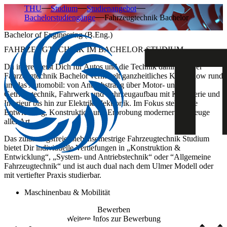
THU
Studium
Studienangebot
Bachelorstudiengänge
Fahrzeugtechnik Bachelor
Bachelor of Engineering (B.Eng.)
FAHRZEUGTECHNIK IM BACHELOR-STUDIUM
Du interessierst Dich für Autos und die Technik dahinter? Der
Fahrzeugtechnik Bachelor vermittelt ganzheitliches Know-how rund
um das Automobil: von Antriebstrang über Motor- und
Getriebetechnik, Fahrwerk und Fahrzeugaufbau mit Karosserie und
Interieur bis hin zur Elektrik/Elektronik. Im Fokus stehen die
Entwicklung, Konstruktion und Erprobung moderner Fahrzeuge
aller Art.
Das zulassungsfreie, siebensemestrige Fahrzeugtechnik Studium
bietet Dir individuelle Vertiefungen in „Konstruktion &
Entwicklung“, „System- und Antriebstechnik“ oder “Allgemeine
Fahrzeugtechnik“ und ist auch dual nach dem Ulmer Modell oder
mit vertiefter Praxis studierbar.
Maschinenbau & Mobilität
Bewerben
Weitere Infos zur Bewerbung