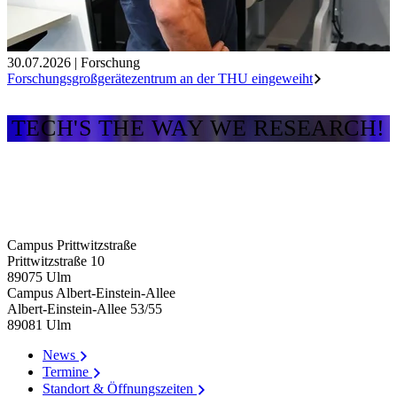
30.07.2026
|
Forschung
Forschungsgroßgerätezentrum an der THU eingeweiht
TECH'S THE WAY WE RESEARCH!
Campus Prittwitzstraße
Prittwitzstraße 10
89075
Ulm
Campus Albert-Einstein-Allee
Albert-Einstein-Allee 53/​55
89081
Ulm
News
Termine
Standort & Öffnungszeiten