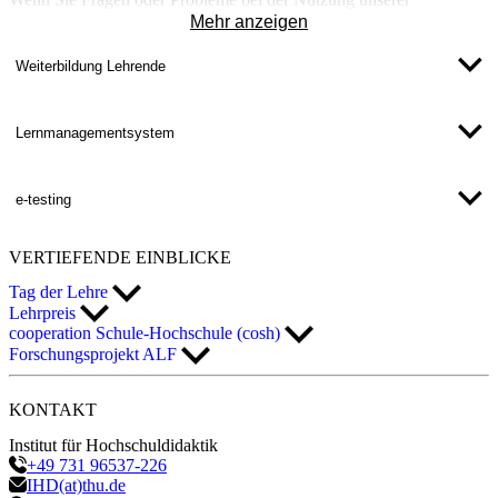
Lernplattform haben, helfen und beraten Sie gerne. Schreiben Sie
Mehr anzeigen
hierzu bitte eine Mail an: moodle@thu.de.
Weiterbildung Lehrende
Lernmanagementsystem
e-testing
VERTIEFENDE
EINBLICKE
Tag der Lehre
Lehrpreis
cooperation Schule-Hochschule (cosh)
Forschungsprojekt ALF
KONTAKT
Institut für Hochschuldidaktik
+49 731 96537-226
IHD(at)thu.de