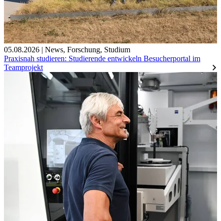
05.08.2026
|
News
,
Forschung
,
Studium
Praxisnah studieren: Studierende entwickeln Besucherportal im
Teamprojekt