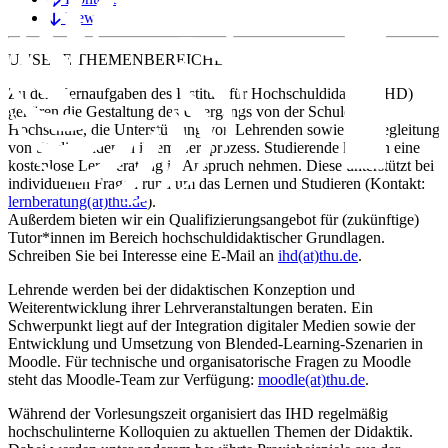
News
UNSERE
THEMENBEREICHE
Zu den Kernaufgaben des Instituts für Hochschuldidaktik (IHD)
gehören die Gestaltung des Übergangs von der Schule zur
Hochschule, die Unterstützung von Lehrenden sowie die Begleitung
von Studierenden in ihrem Lernprozess. Studierende können eine
kostenlose Lernberatung in Anspruch nehmen. Diese unterstützt bei
individuellen Fragen rund um das Lernen und Studieren (Kontakt:
lernberatung(at)thu.de
).
Außerdem bieten wir ein Qualifizierungsangebot für (zukünftige)
Tutor*innen im Bereich hochschuldidaktischer Grundlagen.
Schreiben Sie bei Interesse eine E-Mail an
ihd(at)thu.de
.
Lehrende werden bei der didaktischen Konzeption und
Weiterentwicklung ihrer Lehrveranstaltungen beraten. Ein
Schwerpunkt liegt auf der Integration digitaler Medien sowie der
Entwicklung und Umsetzung von Blended-Learning-Szenarien in
Moodle. Für technische und organisatorische Fragen zu Moodle
steht das Moodle-Team zur Verfügung:
moodle(at)thu.de
.
Während der Vorlesungszeit organisiert das IHD regelmäßig
hochschulinterne Kolloquien zu aktuellen Themen der Didaktik.