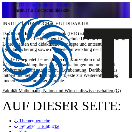
THU
Hochschule
Institute
Institut für Hochschuldidaktik
INSTITUT FÜR HOCHSCHULDIDAKTIK
Das Institut für Hochschuldidaktik (IHD) ist die zentrale
Anlaufstelle der Technischen Hochschule Ulm für Fragen rund um
Lehre, Lernen und didaktische Konzepte und unterstützt die
Qualitätssicherung sowie die Weiterentwicklung der Lehre.
Das IHD begleitet Lehrende bei der Konzeption und
Weiterentwicklung ihrer Lehrveranstaltungen und unterstützt
Studierende mit Angeboten zur Lernberatung. Darüber hinaus
initiiert und betreut das Institut Projekte zur Weiterentwicklung
moderner Lehr- und Lernformate.
Fakultät Mathematik, Natur- und Wirtschaftswissenschaften (G)
AUF DIESER SEITE:
Themenbereiche
Vertiefende Einblicke
Kontakt