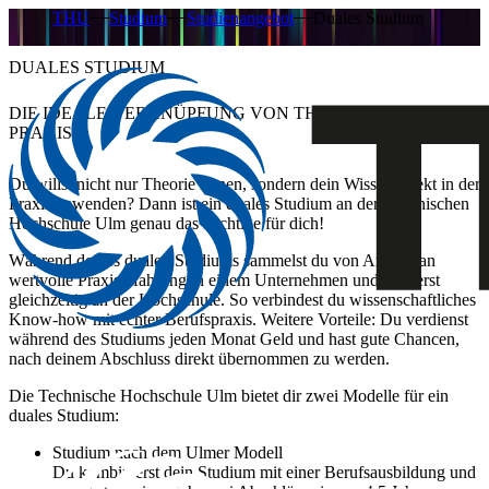
THU
Studium
Studienangebot
Duales Studium
DUALES STUDIUM
DIE IDEALE VERKNÜPFUNG VON
THEORIE UND
PRAXIS
Du willst nicht nur Theorie lernen, sondern dein Wissen direkt in der
Praxis anwenden? Dann ist ein duales Studium an der Technischen
Hochschule Ulm genau das Richtige für dich!
Während deines dualen Studiums sammelst du von Anfang an
wertvolle Praxiserfahrung in einem Unternehmen und studierst
gleichzeitig an der Hochschule. So verbindest du wissenschaftliches
Know-how mit echter Berufspraxis. Weitere Vorteile: Du verdienst
während des Studiums jeden Monat Geld und hast gute Chancen,
nach deinem Abschluss direkt übernommen zu werden.
Die Technische Hochschule Ulm bietet dir zwei Modelle für ein
duales Studium:
Studium nach dem Ulmer Modell
Du kombinierst dein Studium mit einer Berufsausbildung und