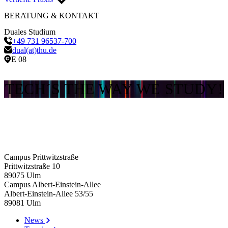
BERATUNG & KONTAKT
Duales Studium
+49 731 96537-700
dual(at)thu.de
E 08
TECH´S THE WAY WE STUDY!
Campus Prittwitzstraße
Prittwitzstraße 10
89075
Ulm
Campus Albert-Einstein-Allee
Albert-Einstein-Allee 53/​55
89081
Ulm
News