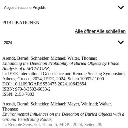
Sammlung von Erkenntnissen über geeignete Sensortechnologien,
Abgeschlossene Projekte
welche in Echtzeit Daten erfassen, übertragen und evaluieren
können. Diese sind Grundlage für Veröffentlichungen und
Präsentationen auf Konferenzen sowie für weitere
PUBLIKATIONEN
Forschungsprojekte.
Alle öffnen
Alle schließen
2024
Arendt, Bernd; Schneider, Michael; Walter, Thomas:
Enhancing the Detection Probability of Buried Objects by Phase
Analysis of a SFCW-GPR,
in: IEEE International Geoscience and Remote Sensing Symposium,
Athens, Greece, 2024, IEEE, 2024, Seiten 10997-11000.
DOI: 10.1109/IGARSS53475.2024.10642654
ISBN: 979-8-3503-6033-2
ISSN: 2153-7003
Arendt, Bernd; Schneider, Michael; Mayer, Winfried; Walter,
Thomas:
Environmental Influences on the Detection of Buried Objects with a
Ground-Penetrating Radar,
in: Remote Sens. vol. 16, no.6, MDPI, 2024, Seiten 28.