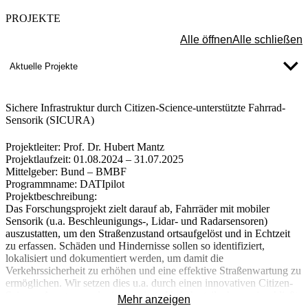
Der Schutz Ihrer Daten ist uns wichtig. Erst wenn Sie hier kli
PROJEKTE
erlauben Sie uns, Daten von Dritt-Anbieter-Servern zu lade
Externe Inhalte laden
Alle öffnen
Alle schließen
Aktuelle Projekte
Sichere Infrastruktur durch Citizen-Science-unterstützte Fahrrad-
Sensorik (SICURA)
Projektleiter
: Prof. Dr. Hubert Mantz
Projektlaufzeit:
01.08.2024 – 31.07.2025
Mittelgeber:
Bund – BMBF
Programmname:
DATIpilot
Projektbeschreibung:
Das Forschungsprojekt zielt darauf ab, Fahrräder mit mobiler
Sensorik (u.a. Beschleunigungs-, Lidar- und Radarsensoren)
auszustatten, um den Straßenzustand ortsaufgelöst und in Echtzeit
zu erfassen. Schäden und Hindernisse sollen so identifiziert,
lokalisiert und dokumentiert werden, um damit die
Verkehrssicherheit zu erhöhen und eine effektive Straßenwartung zu
ermöglichen. Wir setzen dies u.a. durch einen innovativen Citizen-
Science-Ansatz um, der interessierte Verkehrsteilnehmer einschließt.
Mehr anzeigen
Ein weiteres wissenschaftliches und technisches Projektziel ist die