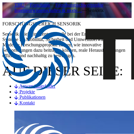
THU
Forschung
Forschungsschwerpunkte
Ingenieurwissenschaften & mode…
Sensorik
FORSCHUNGSBEREICH SENSORIK
Sensorik spielt eine zentrale Rolle bei der Entwicklung intelligenter
Systeme für Mobilität, Sicherheit und Umweltüberwachung.
Moderne Forschungsprojekte zeigen, wie innovative
Sensorlösungen dazu beitragen können, reale Herausforderungen
effizient und nachhaltig zu bewältigen.
AUF DIESER SEITE:
Anwendungsfelder
Projekte
Publikationen
Kontakt