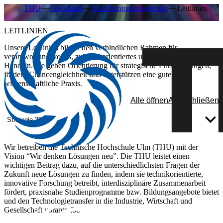
THU
Forschung
Forschungsmanagement
Leitlinien
LEITLINIEN
Unsere Leitlinien bilden den verbindlichen Rahmen für
verantwortungsvolles, zukunftsorientiertes und qualitätsorientiertes
Handeln. Sie geben Orientierung für strategische Entscheidungen,
fördern Chancengleichheit und unterstützen eine gute
wissenschaftliche Praxis.
Alle öffnen
Alle schließen
Strategie 2033
Wir betreiben die Technische Hochschule Ulm (THU) mit der
Vision “Wir denken Lösungen neu”. Die THU leistet einen
wichtigen Beitrag dazu, auf die unterschiedlichsten Fragen der
Zukunft neue Lösungen zu finden, indem sie technikorientierte,
innovative Forschung betreibt, interdisziplinäre Zusammenarbeit
fördert, praxisnahe Studienprogramme bzw. Bildungsangebote bietet
und den Technologietransfer in die Industrie, Wirtschaft und
Gesellschaft vorantreibt.