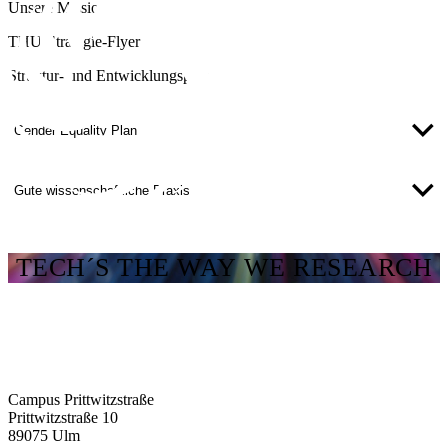
Unsere Mission
THU-Strategie-Flyer
Struktur- und Entwicklungsplan
Gender Equality Plan
Gute wissenschaftliche Praxis
TECH´S THE WAY WE RESEARCH
Campus Prittwitzstraße
Prittwitzstraße 10
89075
Ulm