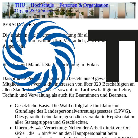
THU
Hochschule
Personen & Organisation
Organe & Gremien
Personalrat
PERSONALRAT
Die unabhängige Interessenvertretung für alle Beschäftigten der
Technischen Hochschule Ulm.
Vertraulich, aktiv und auf
Augenhöhe.
Struktur und Mandat: Starke Vertretung im Fokus
Das örtliche Personalratsgremium besteht aus
9 gewählten
Mitgliedern
. Es vertritt die Interessen von über
320 Beschäftigten
an
allen Standorten der THU – sowohl für Tarifbeschäftigte in Lehre,
Technik und Verwaltung als auch für Beamtinnen und Beamten.
Gesetzliche Basis:
Die Wahl erfolgt alle fünf Jahre auf
Grundlage des Landespersonalvertretungsgesetzes (LPVG).
Dies garantiert eine faire, gesetzlich verankerte Repräsentation
aller Statusgruppen und Geschlechter.
Überregionale Vernetzung:
Neben der Arbeit direkt vor Ort
sichert die Anbindung an den Hauptpersonalrat beim