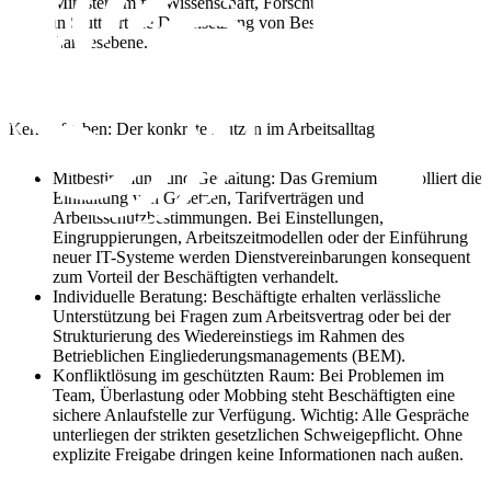
Ministerium für Wissenschaft, Forschung und Kunst (MWK)
in Stuttgart die Durchsetzung von Beschäftigteninteressen auf
Landesebene.
Kernaufgaben: Der konkrete Nutzen im Arbeitsalltag
Mitbestimmung und Gestaltung:
Das Gremium kontrolliert die
Einhaltung von Gesetzen, Tarifverträgen und
Arbeitsschutzbestimmungen. Bei Einstellungen,
Eingruppierungen, Arbeitszeitmodellen oder der Einführung
neuer IT-Systeme werden Dienstvereinbarungen konsequent
zum Vorteil der Beschäftigten verhandelt.
Individuelle Beratung:
Beschäftigte erhalten verlässliche
Unterstützung bei Fragen zum Arbeitsvertrag oder bei der
Strukturierung des Wiedereinstiegs im Rahmen des
Betrieblichen Eingliederungsmanagements (BEM).
Konfliktlösung im geschützten Raum:
Bei Problemen im
Team, Überlastung oder Mobbing steht Beschäftigten eine
sichere Anlaufstelle zur Verfügung.
Wichtig:
Alle Gespräche
unterliegen der strikten gesetzlichen Schweigepflicht. Ohne
explizite Freigabe dringen keine Informationen nach außen.