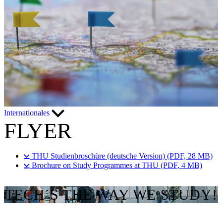
Internationales
FLYER
THU Studienbroschüre (deutsche Version) (PDF, 28 MB)
Brochure on Study Programmes at THU (PDF, 4 MB)
TECH´S THE WAY WE STUDY!