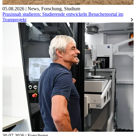
05.08.2026
|
News
,
Forschung
,
Studium
Praxisnah studieren: Studierende entwickeln Besucherportal im
Teamprojekt
30.07.2026
|
Forschung