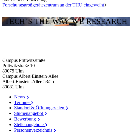
Forschungsgroßgerätezentrum an der THU eingeweiht
TECH´S THE WAY WE RESEARCH
Campus Prittwitzstraße
Prittwitzstraße 10
89075
Ulm
Campus Albert-Einstein-Allee
Albert-Einstein-Allee 53/​55
89081
Ulm
News
Termine
Standort & Öffnungszeiten
Studienangebot
Bewerbung
Stellenangebote
Personenverzeichnis