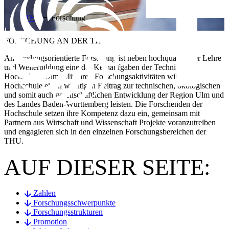
THU
Forschung
FORSCHUNG AN DER THU
Anwendungsorientierte Forschung ist neben hochqualitativer Lehre
und Weiterbildung eine der Kernaufgaben der Technischen
Hochschule Ulm. Mit ihren Forschungsaktivitäten will die
Hochschule einen wichtigen Beitrag zur technischen, ökologischen
und somit auch gesellschaftlichen Entwicklung der Region Ulm und
des Landes Baden-Württemberg leisten. Die Forschenden der
Hochschule setzen ihre Kompetenz dazu ein, gemeinsam mit
Partnern aus Wirtschaft und Wissenschaft Projekte voranzutreiben
und engagieren sich in den einzelnen Forschungsbereichen der
THU.
AUF DIESER SEITE:
Zahlen
Forschungsschwerpunkte
Forschungsstrukturen
Promotion