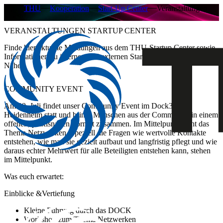
THU
Kooperation
Start-Up Center
Veranstaltungen
VERANSTALTUNGEN STARTUP CENTER
Finde hier aktuelle Meldungen aus dem THU-Startup Center sowie
Informationen zu internen und externen Startup-Events in deiner
Nähe.
COMMUNITY EVENT
Am 29. Juli findet unser Community Event im Dock33 in
Heidenheim statt und bringt Menschen aus der Community in einem
offenen, praxisnahen Format zusammen. Im Mittelpunkt steht das
Thema Netzwerken. Speziell die Fragen wie wertvolle Kontakte
entstehen, wie man sie gezielt aufbaut und langfristig pflegt und wie
daraus echter Mehrwert für alle Beteiligten entstehen kann, stehen
im Mittelpunkt.
Was euch erwartet:
Einblicke &Vertiefung
Kleine Führung durch das DOCK
Workshop zum Thema Netzwerken