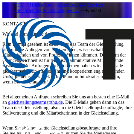
THU
Hochschule
Abteilungen & Services
Gleichstellung & Chancengleich…
Kontakt
KONTAKT
Wir sind gerne für Sie da!
Rein formell gesehen ist es so, dass das Team der Gleichstellung
sich um die Anliegen von Studierenden, wissenschaftlichen
Mitarbeitenden und von Professor*innen kümmert. Das Team der
Chancengleichheit ist für technisch-administrative Mitarbeitende
zuständig. Bei Anfragen und Problemen haben wir aber für alle
gleichermaßen ein offenes Ohr und kooperieren eng miteinander.
Unser gemeinsames Ziel: Schnell und unbürokratisch handeln,
wenn Sie uns brauchen!
Bei
allgemeinen Anfragen
schreiben Sie uns am besten eine E-Mail
an
gleichstellungsteam(at)thu.de
. Die E-Mails gehen dann an das
Team der Gleichstellung, also an die Gleichstellungsbeauftragte, ihre
Stellvertretung und die Mitarbeiterinnen in der Gleichstellung.
Wenn Sie sich nur an die
Gleichstellungsbeauftragte und ihre
Stellvertretung
wenden möchten, nutzen Sie die Mailadresse