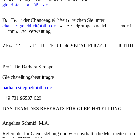
gleichstellung(at)thu.de
.
Das
Team der Chancengleichheit
erreichen Sie unter
chancengleichheit(at)thu.de
. Seine Zielgruppe sind Mitarbeitende in
Technik und Verwaltung.
ZENTALE
GLEICHSTELLUNGSBEAUFTRAGTE
DER THU
Prof. Dr. Barbara Streppel
Gleichstellungsbeauftragte
barbara.streppel(at)thu.de
+49 731 96537-620
DAS
TEAM
DES REFERATS FÜR GLEICHSTELLUNG
Angelina Schmid, M.A.
Referentin für Gleichstellung und wissenschaftliche Mitarbeiterin im