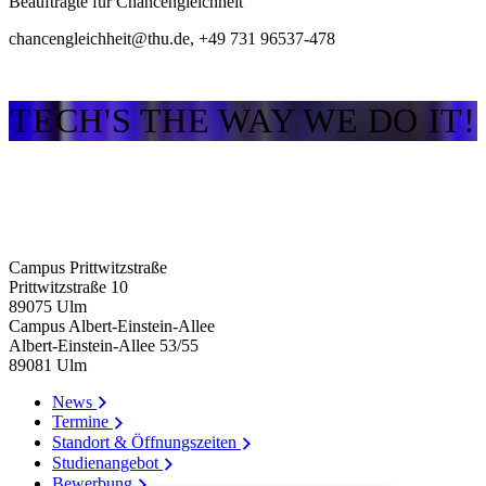
Beauftragte für Chancengleichheit
chancengleichheit@thu.de, +49 731 96537-478​
TECH'S THE WAY WE DO IT!
Campus Prittwitzstraße
Prittwitzstraße 10
89075
Ulm
Campus Albert-Einstein-Allee
Albert-Einstein-Allee 53/​55
89081
Ulm
News
Termine
Standort & Öffnungszeiten
Studienangebot
Bewerbung