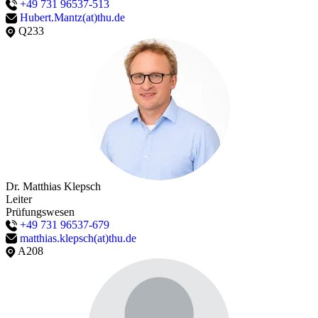
+49 731 96537-513
Hubert.Mantz(at)thu.de
Q233
Dr. Matthias Klepsch
Leiter
Prüfungswesen
+49 731 96537-679
matthias.klepsch(at)thu.de
A208