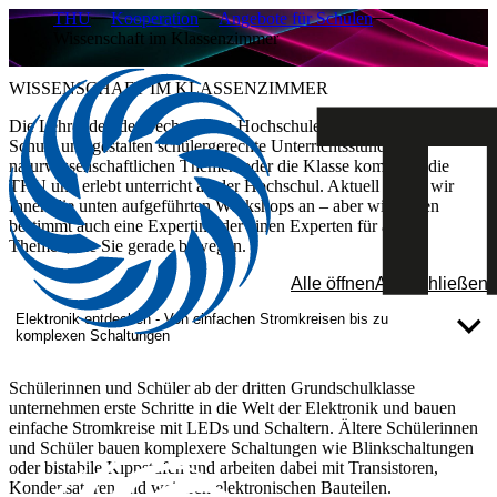
THU
Kooperation
Angebote für Schulen
Wissenschaft im Klassenzimmer
WISSENSCHAFT IM KLASSENZIMMER
Die Lehrenden der Technischen Hochschule Ulm kommen an Ihre
Schule und gestalten schülergerechte Unterrichtsstunden zu
naturwissenschaftlichen Themen oder die Klasse kommt an die
THU und erlebt unterricht an der Hochschul. Aktuell bieten wir
Ihnen die unten aufgeführten Workshops an – aber wir finden
bestimmt auch eine Expertin oder einen Experten für andere
Themen, die Sie gerade bewegen.
Alle öffnen
Alle schließen
Elektronik entdecken - Von einfachen Stromkreisen bis zu
komplexen Schaltungen
Schülerinnen und Schüler ab der dritten Grundschulklasse
unternehmen erste Schritte in die Welt der Elektronik und bauen
einfache Stromkreise mit LEDs und Schaltern. Ältere Schülerinnen
und Schüler bauen komplexere Schaltungen wie Blinkschaltungen
oder bistabile Kippstufen und arbeiten dabei mit Transistoren,
Kondensatoren und weiteren elektronischen Bauteilen.