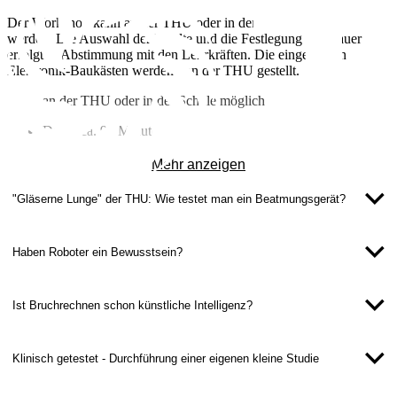
Der Workshop kann an der THU oder in der Schule durchgeführt
werden. Die Auswahl der Inhalte und die Festlegung der Dauer
erfolgt in Abstimmung mit den Lehrkräften. Die eingesetzten
Elektronik-Baukästen werden von der THU gestellt.
an der THU oder in der Schule möglich
Dauer ca. 90 Minuten
ab 3. Klasse
Mehr anzeigen
max. eine Klasse (30 Schüler*innen)
"Gläserne Lunge" der THU: Wie testet man ein Beatmungsgerät?
Ansprechpartner:
Institut für Hochschuldidaktik
Haben Roboter ein Bewusstsein?
Ist Bruchrechnen schon künstliche Intelligenz?
Klinisch getestet - Durchführung einer eigenen kleine Studie