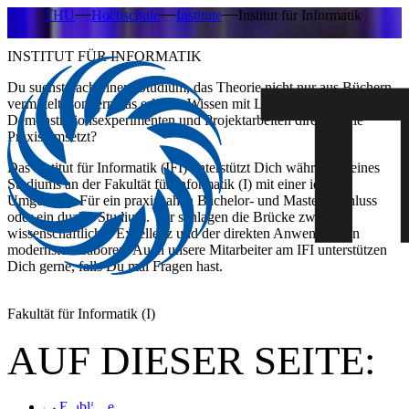
THU
Hochschule
Institute
Institut für Informatik
INSTITUT FÜR INFORMATIK
Du suchst nach einem Studium, das Theorie nicht nur aus Büchern
vermittelt, sondern das erlernte Wissen mit Laborversuchen,
Demonstrationsexperimenten und Projektarbeiten direkt in die
Praxis umsetzt?
Das Institut für Informatik (IFI)
unterstützt Dich während Deines
Studiums an der Fakultät für Informatik (I) mit einer idealen
Umgebung. Für ein praxisnahen
Bachelor- und Masterabschluss
oder ein
duales Studium.
Wir schlagen die Brücke zwischen
wissenschaftlicher Exzellenz und der direkten Anwendung in
modernsten Laboren. Auch unsere Mitarbeiter am IFI unterstützen
Dich gerne, falls Du mal Fragen hast.
Fakultät für Informatik (I)
AUF DIESER SEITE:
Einblicke