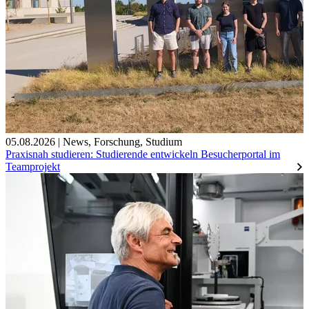
05.08.2026
|
News
,
Forschung
,
Studium
Praxisnah studieren: Studierende entwickeln Besucherportal im
Teamprojekt