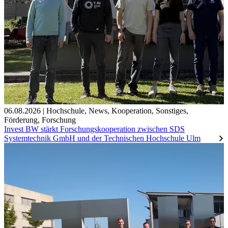
06.08.2026
|
Hochschule
,
News
,
Kooperation
,
Sonstiges
,
Förderung
,
Forschung
Invest BW stärkt Forschungskooperation zwischen SDS
Systemtechnik GmbH und der Technischen Hochschule Ulm