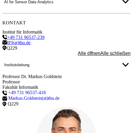
Detaillierte Informationen zur Forschungsgruppe und den einzelnen
AI for Sensor Data Analytics
Projekten erhalten Sie unter:
Servicerobotik
Ansprechpartner: Prof. Dr. Christian Schlegel
KONTAKT
Institut für Informatik
+49 731 96537-239
IFI(at)thu.de
Q229
Alle öffnen
Alle schließen
Institutsleitung
Professor Dr. Markus Goldstein
Professor
Fakultät Informatik
+49 731 96537-418
Markus.Goldstein(at)thu.de
Q229