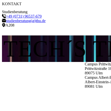
KONTAKT
Studienberatung
+49 (0731) 96537-679
studienberatung(at)thu.de
A208
TECH´S 
Campus Prittwit
Prittwitzstraße 1
89075
Ulm
Campus Albert-E
Albert-Einstein-
89081
Ulm
Impressum
Datenschutz
Barrierefreiheitserklärung
Barriere melden