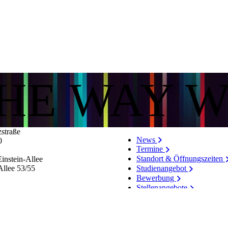
THE WAY 
zstraße
News
0
Termine
Standort & Öffnungszeiten
instein-Allee
Allee 53/​55
Studienangebot
Bewerbung
Stellenangebote
Personenverzeichnis
Hinweissystem