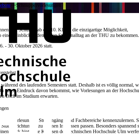
ebote
Schnuppervorlesungen
- und Herbstferien bietet Schülerinnen und Schülern ab der 10. Klasse die einzigartige Möglichkeit,
 einen Einblick in den realen Studienalltag an der THU zu bekommen.​
6. - 30. Oktober 2026
statt.
erstehst
ährend des laufenden Semesters statt. Deshalb ist es völlig normal, we
ass Du einen Eindruck davon bekommst, wie Vorlesungen an der Hochsch
en Dich im Studium erwarten.
ungen
edliche Vorlesungen, Studiengänge und Fachbereiche kennenzulernen. 
Studienrichtungen zu Deinen Interessen passen. Besonders spannend 
einen Blick hinter die Kulissen der Technischen Hochschule Ulm werfen