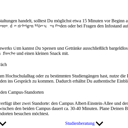
staltungen handelt, solltest Du möglichst etwa 15 Minuten vor Beginn
eren, den richtigen Hörsaal zu finden oder bei Fragen den Infostand a
enwerks Ulm kannst Du Speisen und Getränke ausschließlich bargeldlos
kflasche und einen kleinen Snack mit.
räch
Hochschulalltag oder zu bestimmten Studiengängen hast, nutze die P
nden ins Gespräch zu kommen. Dadurch erhältst Du authentische Einbli
 den Campus-Standorten
rfügt über zwei Standorte: den Campus Albert-Einstein-Allee und den
 zwischen den beiden Campus dauert ca. 30-40 Minuten. Plane Deinen 
ndorten besuchen möchtest.
Studienberatung