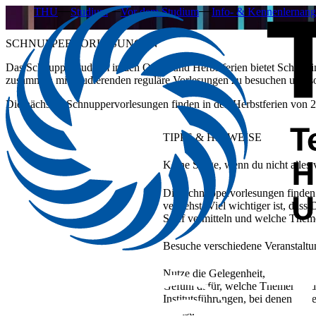
THU
Studium
Vor dem Studium
Info- & Kennenlernang
SCHNUPPERVORLESUNGEN
​​​​​​​​​​​​​​​​​​​​​​​​​​​​​​​​​​​​​​​​​​​​​​​​​​​​​​​​​​​​​​​​​​​​​​​Das Schnupperstudium in den Oster
zusammen mit Studierenden reguläre Vorlesungen zu besuchen und so
Die nächsten Schnuppervorlesungen finden in den
Herbstferien von 2
TIPPS & HINWEISE
Keine Sorge, wenn du nicht alles v
Die Schnuppervorlesungen finden w
verstehst. Viel wichtiger ist, d
Stoff vermitteln und welche Them
Besuche verschiedene Veranstalt
Nutze die Gelegenheit, unterschi
Gefühl dafür, welche Themen und 
Institutsführungen, bei denen Du 
kannst.