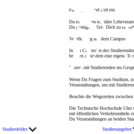
Plane genügend Zeit ein
Da es sich um reguläre Lehrveran
Du genügend Zeit, Dich zu orienti
Verpflegung auf dem Campus
In den Cafeterien des Studierend
bringen außerdem eine eigene Trin
Komm mit Studierenden ins Gesp
Wenn Du Fragen zum Studium, zum 
Veranstaltungen, um mit Studiere
Beachte die Wegezeiten zwischen
Die Technische Hochschule Ulm ve
mit öffentlichen Verkehrsmitteln
Du Veranstaltungen an beiden Sta
Studienfelder
Studienangebot