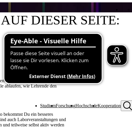
AUF DIESER SEITE:
Tipps & Hinweise
Kontakt
nn Du nicht jeden Inhalt sofort
ule ablaufen, wie Lehrende den
Studium
Forschung
Hochschule
Kooperation
So bekommst Du ein besseres
sind auch Laborveranstaltungen und
 und teilweise selbst aktiv werden