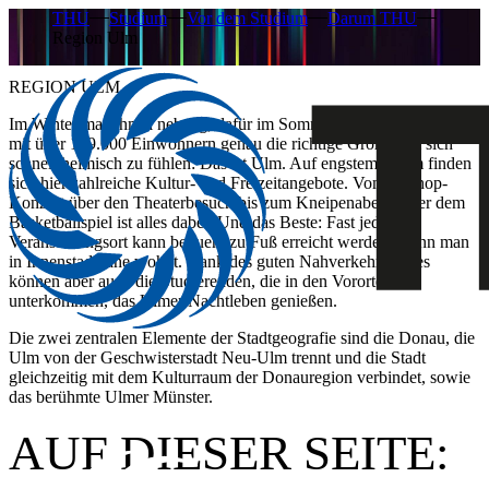
THU
Studium
Vor dem Studium
Darum THU
Region Ulm
REGION ULM
​​​Im Winter manchmal nebelig, dafür im Sommer umso schöner und
mit über 129.000 Einwohnern genau die richtige Größe, um sich
schnell heimisch zu fühlen: Das ist Ulm. Auf engstem Raum finden
sich hier zahlreiche Kultur- und Freizeitangebote. Vom Hiphop-
Konzert über den Theaterbesuch bis zum Kneipenabend oder dem
Basketballspiel ist alles dabei. Und das Beste: Fast jeder
Veranstaltungsort kann bequem zu Fuß erreicht werden, wenn man
in Innenstadtnähe wohnt. Dank des guten Nahverkehrsnetzes
können aber auch die Studierenden, die in den Vororten
unterkommen, das Ulmer Nachtleben genießen.
Die zwei zentralen Elemente der Stadtgeografie sind die Donau, die
Ulm von der Geschwisterstadt Neu-Ulm trennt und die Stadt
gleichzeitig mit dem Kulturraum der Donauregion verbindet, sowie
das berühmte Ulmer Münster.
AUF DIESER SEITE: