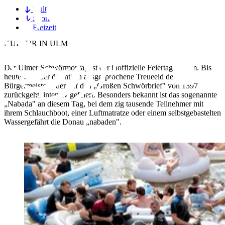
Kultur
Sport
Freizeit
KULTUR
IN ULM
Der Ulmer Schwörmontag ist der inoffizielle Feiertag in Ulm. Bis
heute wird der öffentlich ausgesprochene Treueeid des
Bürgermeisters, der auf den „Großen Schwörbrief" von 1397
zurückgeht, intensiv gefeiert. Besonders bekannt ist das sogenannte
„Nabada" an diesem Tag, bei dem zig tausende Teilnehmer mit
ihrem Schlauchboot, einer Luftmatratze oder einem selbstgebastelten
Wassergefährt die Donau „nabaden".