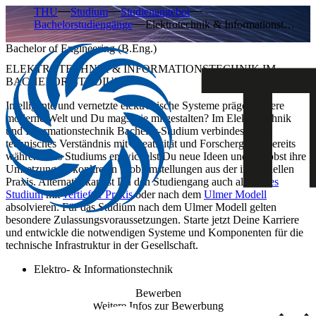
THU
Studium
Studienangebot
Bachelorstudiengänge
Elektrotechnik & Informationst…
Bachelor of Engineering (B.Eng.)
ELEKTROTECHNIK & INFORMATIONSTECHNIK IM
BACHELOR-STUDIUM
Intelligente und vernetzte elektronische Systeme prägen unsere
moderne Welt und Du magst sie mitgestalten? Im Elektrotechnik
und Informationstechnik Bachelor-Studium verbindest Du
technisches Verständnis mit Kreativität und Forschergeist. Bereits
während des Studiums entwickelst Du neue Ideen und erprobst ihre
Umsetzung an konkreten Problemstellungen aus der industriellen
Praxis. Alternativ kannst Du den Studiengang auch als
duales
Studium
mit
vertiefter Praxis
oder nach dem
Ulmer Modell
absolvieren. Für das Studium nach dem Ulmer Modell gelten
besondere Zulassungsvoraussetzungen. Starte jetzt Deine Karriere
und entwickle die notwendigen Systeme und Komponenten für die
technische Infrastruktur in der Gesellschaft.
Elektro- & Informationstechnik
Bewerben
Weitere Infos zur Bewerbung