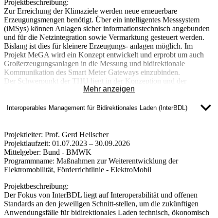
Projektbeschreibung:
Zur Erreichung der Klimaziele werden neue erneuerbare
Erzeugungsmengen benötigt. Über ein intelligentes Messsystem
(iMSys) können Anlagen sicher informationstechnisch angebunden
und für die Netzintegration sowie Vermarktung gesteuert werden.
Bislang ist dies für kleinere Erzeugungs- anlagen möglich. Im
Projekt MeGA wird ein Konzept entwickelt und erprobt um auch
Großerzeugungsanlagen in die Messung und bidirektionale
Kommunikation des Smart Meter Gateways einzubinden.
Der Schwerpunkt der THU liegt in der Konzeption und der
Mehr anzeigen
Durchführung von Tests der im Projekt entwickelten Anwendungen
im Smart-Grid-Labor und der Simulationsumgebung der THU auf
der Informations-, Kommunikations- und Funktionsebene. Im
Interoperables Management für Bidirektionales Laden (InterBDL)
Smart-Grid-Labor der THU wird dazu eine virtualisierte
Simulationsumgebung eingerichtet, die die Implementierung und das
Testen von Anwendungen und Komponenten der Smart-Meter-
Projektleiter:
Prof. Gerd Heilscher
Infrastruktur ermöglicht. Die THU wird auch aus akademischer
Projektlaufzeit:
01.07.2023 – 30.09.2026
Sicht Unterstützung bei der Klärung von Anforderungen und der
Mittelgeber:
Bund - BMWK
Spezifikation der Systemimplementierung leisten. Darüber hinaus
Programmname:
Maßnahmen zur Weiterentwicklung der
können die im MeGA-Projekt geplanten Neuentwicklungen mit der
Elektromobilität, Förderrichtlinie - ElektroMobil
aufgebauten Simulationsumgebung getestet und validiert werden.
Insbesondere für die CLS-Steuerung in Kombination mit dem
Projektbeschreibung:
SMGW wird ein Virtualisierungskonzept entwickelt und erprobt,
Der Fokus von InterBDL liegt auf Interoperabilität und offenen
welches die Skalierbarkeit der Erzeugungseinheiten auf der Basis
Standards an den jeweiligen Schnitt-stellen, um die zukünftigen
der Nutzung internationaler Normen und Standards (z.B. IEC
Anwendungsfälle für bidirektionales Laden technisch, ökonomisch