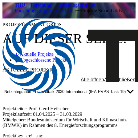
THU
Forschung
Forschungsgruppen
Forschungsgruppe Smart Grids
Projekte Smart Grids
PROJEKTE SMART GRIDS
AUF DIESER SEITE:
Aktuelle Projekte
Abgeschlossene Projekte
AKTUELLE PROJEKTE
Alle öffnen
Alle schließen
Netzintegration Photovoltaik 2030 International (IEA PVPS Task 19)
Projektleiter:
Prof. Gerd Heilscher
Projektlaufzeit:
01.04.2025 – 31.03.2029
Mittelgeber:
Bundesministerium für Wirtschaft und Klimaschutz
(BMWK) im Rahmen des 8. Energieforschungsprogramms
Projektbeschreibung: