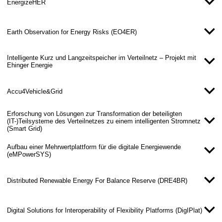
prognostizierte Netzengpässe zu visualisieren und durch geeignete
EnergizeHER
(virtuelle) Preissignale aufzulösen (Control).
Zur Umsetzung wird ein Assist & Control Algorithmus entwickelt.
Weiterhin werden Schnittstellen zum Energiemanagement (EMS)
Earth Observation for Energy Risks (EO4ER)
von dezentralen Anlagen (Quartieren, Ladeparks) mit regelbaren
Bezugs- bzw. Einspeiseleistung entwickelt und genutzt. Im Fall von
Ladeparks können Fahrplänen bzw. Streckeneinsatzplanung von
Intelligente Kurz und Langzeitspeicher im Verteilnetz – Projekt mit
Flottenbetreibern in das Management der Flexibilität einbezogen
Ehinger Energie
werden. Die Ergebnisse dieser Entwicklungen werden bei den
beteiligten Stadtwerken umgesetzt und in Feldtests evaluiert.
Accu4Vehicle&Grid
Erforschung von Lösungen zur Transformation der beteiligten
(IT-)Teilsysteme des Verteilnetzes zu einem intelligenten Stromnetz
(Smart Grid)
Aufbau einer Mehrwertplattform für die digitale Energiewende
(eMPowerSYS)
Distributed Renewable Energy For Balance Reserve (DRE4BR)
Digital Solutions for Interoperability of Flexibility Platforms (DigIPlat)