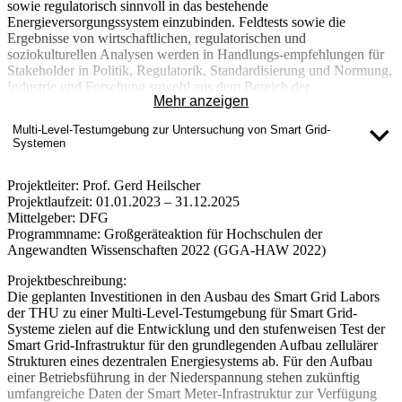
61850, SunSpec, IEEE2030.5) berücksichtigt. Die THU kann auf
sowie regulatorisch sinnvoll in das bestehende
bestehende Lösungen und breite Erfahrungen im Bereich der
Energieversorgungssystem einzubinden. Feldtests sowie die
Integration von Smart-Meter-Infrastruktur, SMGW, CLS-Steuerbox,
Ergebnisse von wirtschaftlichen, regulatorischen und
CLS-Backend und die Einbindung in Verteilnetzleittechnik
soziokulturellen Analysen werden in Handlungs-empfehlungen für
zurückgreifen.
Stakeholder in Politik, Regulatorik, Standardisierung und Normung,
Industrie und Forschung sowohl aus dem Bereich der
Mehr anzeigen
Automobilwirtschaft als auch der Energiewirtschaft überführt.
Kernziele des Projektes sind: (1) Die Vereinbarkeit von
Multi-Level-Testumgebung zur Untersuchung von Smart Grid-
netzdienlichem und marktorientiertem Laden und Rückspeisen im
Systemen
Hinblick auf angestrebte Geschäftsmodelle zur Integration
dezentraler Flex-ibilität, (2) die Betrachtung der gesamten Wirkkette
in ihren einzelnen Elementen und Befähigungs-prüfung aller
Projektleiter:
Prof. Gerd Heilscher
Schnittstellen zur Umsetzbarkeit bidirektionalen Ladens, (3) die
Projektlaufzeit:
01.01.2023 – 31.12.2025
umfassende technische Umsetzung der Wirkkette.
Mittelgeber:
DFG
Programmname:
Großgeräteaktion für Hochschulen der
Weitere Informationen zum Projekt
Angewandten Wissenschaften 2022 (GGA-HAW 2022)
Projektbeschreibung:
Die geplanten Investitionen in den Ausbau des Smart Grid Labors
der THU zu einer Multi-Level-Testumgebung für Smart Grid-
Systeme zielen auf die Entwicklung und den stufenweisen Test der
Smart Grid-Infrastruktur für den grundlegenden Aufbau zellulärer
Strukturen eines dezentralen Energiesystems ab. Für den Aufbau
einer Betriebsführung in der Niederspannung stehen zukünftig
umfangreiche Daten der Smart Meter-Infrastruktur zur Verfügung