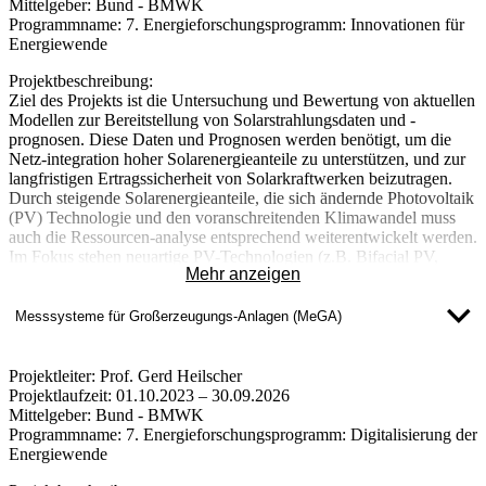
Mittelgeber:
Bund - BMWK
Programmname:
7. Energieforschungsprogramm: Innovationen für
Energiewende
Projektbeschreibung:
Ziel des Projekts ist die Untersuchung und Bewertung von aktuellen
Modellen zur Bereitstellung von Solarstrahlungsdaten und -
prognosen. Diese Daten und Prognosen werden benötigt, um die
Netz-integration hoher Solarenergieanteile zu unterstützen, und zur
langfristigen Ertragssicherheit von Solarkraftwerken beizutragen.
Durch steigende Solarenergieanteile, die sich ändernde Photovoltaik
(PV) Technologie und den voranschreitenden Klimawandel muss
auch die Ressourcen-analyse entsprechend weiterentwickelt werden.
Im Fokus stehen neuartige PV-Technologien (z.B. Bifacial PV,
Mehr anzeigen
Floating PV und Agri PV), die sich ändernden typischen
Klimabedingungen, Extremwetter-ereignisse und
Vorhersagegenauigkeit.
Messsysteme für Großerzeugungs-Anlagen (MeGA)
Projektleiter:
Prof. Gerd Heilscher
Projektlaufzeit:
01.10.2023 – 30.09.2026
Mittelgeber:
Bund - BMWK
Programmname:
7. Energieforschungsprogramm: Digitalisierung der
Energiewende