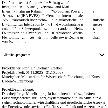
Das Vorhaben ist der deutsche Beitrag zum Task 19 „Photovoltaic
Integration in Electricity Networks and Markets“ der Internationalen
Energieagentur im Rahmen des Photovoltaic Power Systems
Programme (IEA PVPS). Es dient dem internationalen
Wissensaustausch über technische, regulatorische und ökonomische
Lösungen zur Integration hoher Photovoltaikanteile in Stromnetze
und Märkte. Schwerpunkte sind unter anderem Netzstabilität,
Digitalisierung, Cybersicherheit, netzbildende Wechselrichter,
Flexibilitäts- und Aggregatormodelle sowie Rechte und Pflichten
von Prosumern.
Mittelbauprogramm
Projektleiter:
Prof. Dr. Dietmar Graeber
Projektlaufzeit:
01.11.2025 - 31.10.2028
Mittelgeber:
Ministerium für Wissenschaft, Forschung und Kunst
Baden-Württemberg
Projektbeschreibung:
Das dreijährige Mittelbauprojekt baut einen interdisziplinären
Forschungsbereich zur Energiesystemanalyse auf. Im Mittelpunkt
stehen technologische, wirtschaftliche und gesellschaftliche Aspekte
der Energiewende sowie der Einfluss von Politik und Akzeptanz auf