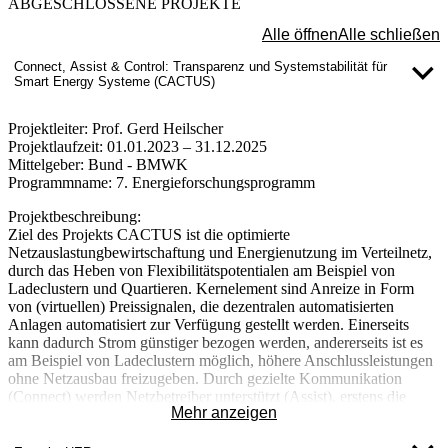
ABGESCHLOSSENE PROJEKTE
hausanschlussscharfe Bewertung der ver-fügbaren Ladeleistung in
Kombination mit der Information zum Solardachpotential für eine
Alle öffnen
Alle schließen
regener-ative Ladund der E-Fahrzeuge. Darüber hinaus wird für die
Nutzer auch die Steuerung der Ladeleis-tung mit dem Smart Meter
Connect, Assist & Control: Transparenz und Systemstabilität für
Gateway erläutert. Die Ergebnisse bilden auch eine Grundlage für
Smart Energy Systeme (CACTUS)
die Um-setzung der Vorgaben der Bundesnetzagentur für die
Netzsicherungsmaßnahmen nach EnWG §14a.
Projektleiter:
Prof. Gerd Heilscher
Projektlaufzeit:
01.01.2023 – 31.12.2025
Mittelgeber:
Bund - BMWK
Programmname:
7. Energieforschungsprogramm
Projektbeschreibung:
Ziel des Projekts CACTUS ist die optimierte
Netzauslastungbewirtschaftung und Energienutzung im Verteilnetz,
durch das Heben von Flexibilitätspotentialen am Beispiel von
Ladeclustern und Quartieren. Kernelement sind Anreize in Form
von (virtuellen) Preissignalen, die dezentralen automatisierten
Anlagen automatisiert zur Verfügung gestellt werden. Einerseits
kann dadurch Strom günstiger bezogen werden, andererseits ist es
am Beispiel von Ladeclustern möglich, höhere Anschlussleistungen
ohne Netzausbau freizugeben. Durch gezielte Kommunikation
(Connect) werden Netzbetreiber unterstützt (Assist), erstens die
Mehr anzeigen
mögliche Zulassung von weiteren Anlagen unter Einbezug von
deren Flexibilität im Netz zu prüfen und zu bestätigen und zweitens