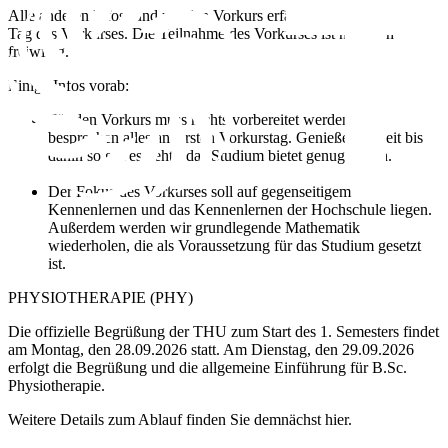
Alle anderen Infos rund um den Vorkurs erfährst du auch am ersten
Tag des Vorkurses. Die Teilnahme des Vorkurses ist natürlich
freiwillig.
Einige Infos vorab:
Für den Vorkurs muss nichts vorbereitet werden.
Wir
besprechen alles am ersten Vorkurstag. Genieße die Zeit bis
dahin so gut es geht - das Studium bietet genug zu tun.
Der Fokus des Vorkurses soll auf gegenseitigem
Kennenlernen und das Kennenlernen der Hochschule liegen.
Außerdem werden wir grundlegende Mathematik
wiederholen, die als Voraussetzung für das Studium gesetzt
ist
.
PHYSIOTHERAPIE (PHY)
Die offizielle Begrüßung der THU zum Start des 1. Semesters findet
am Montag, den 28.09.2026 statt. Am Dienstag, den 29.09.2026
erfolgt die Begrüßung und die allgemeine Einführung für B.Sc.
Physiotherapie.
Weitere Details zum Ablauf finden Sie demnächst hier.