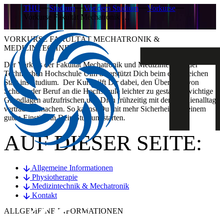
THU
Studium
Vor dem Studium
Vorkurse
Vorkurse Fakultät Mechatronik …
VORKURSE FAKULTÄT MECHATRONIK &
MEDIZINTECHNIK
Der Vorkurs der Fakultät Mechatronik und Medizintechnik der
Technischen Hochschule Ulm unterstützt Dich beim erfolgreichen
Start ins Studium. Der Kurs hilft Dir dabei, den Übergang von
Schule oder Beruf an die Hochschule leichter zu gestalten, wichtige
Grundlagen aufzufrischen und Dich frühzeitig mit dem Studienalltag
vertraut zu machen. So kannst Du mit mehr Sicherheit und einem
guten Einstieg in Dein Studium starten.
AUF DIESER SEITE:
Allgemeine Informationen
Physiotherapie
Medizintechnik & Mechatronik
Kontakt
ALLGEMEINE INFORMATIONEN