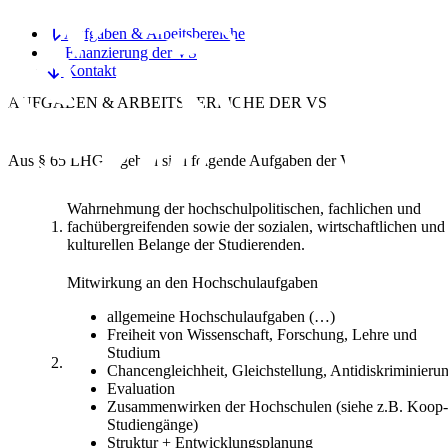
Aufgaben & Arbeitsbereiche
Finanzierung der VS
Kontakt
AUFGABEN & ARBEITSBEREICHE
DER VS
Aus § 65 LHG ergeben sich folgende Aufgaben der VS:
Wahrnehmung der hochschulpolitischen, fachlichen und
1.
fachübergreifenden sowie der sozialen, wirtschaftlichen und
kulturellen Belange der Studierenden.
Mitwirkung an den Hochschulaufgaben
allgemeine Hochschulaufgaben (…)
Freiheit von Wissenschaft, Forschung, Lehre und
Studium
2.
Chancengleichheit, Gleichstellung, Antidiskriminieru
Evaluation
Zusammenwirken der Hochschulen (siehe z.B. Koop-
Studiengänge)
Struktur + Entwicklungsplanung