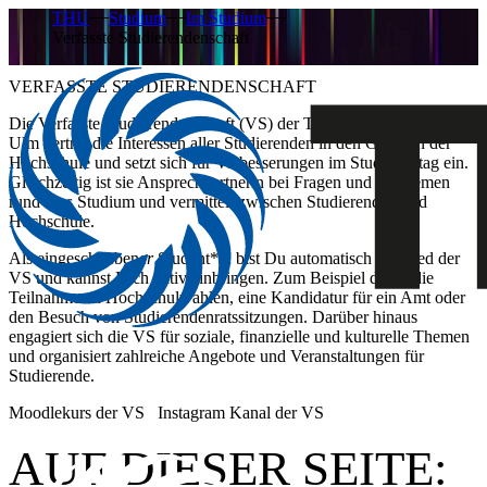
THU
Studium
Im Studium
Verfasste Studierendenschaft
VERFASSTE STUDIERENDENSCHAFT
Die Verfasste Studierendenschaft (VS) der Technische Hochschule
Ulm vertritt die Interessen aller Studierenden in den Gremien der
Hochschule und setzt sich für Verbesserungen im Studienalltag ein.
Gleichzeitig ist sie Ansprechpartnerin bei Fragen und Problemen
rund ums Studium und vermittelt zwischen Studierenden und
Hochschule.
Als eingeschriebene
r
Student*in bist Du automatisch Mitglied der
VS und kannst Dich aktiv einbringen. Zum Beispiel durch die
Teilnahme an Hochschulwahlen, eine Kandidatur für ein Amt oder
den Besuch von Studierendenratssitzungen. Darüber hinaus
engagiert sich die VS für soziale, finanzielle und kulturelle Themen
und organisiert zahlreiche Angebote und Veranstaltungen für
Studierende.
Moodlekurs der VS
Instagram Kanal der VS
AUF DIESER SEITE: