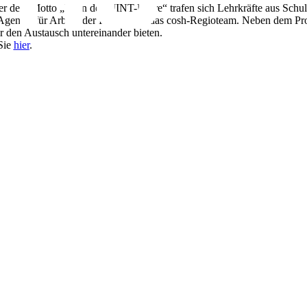
er dem Motto „KI in der MINT-Lehre“ trafen sich Lehrkräfte aus Schu
er Agentur für Arbeit, der IHK sowie das cosh-Regioteam. Neben dem 
für den Austausch untereinander bieten.
Sie
hier​
.