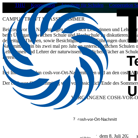
THU
Kooperation
Angebote für Schulen
Cooperation S
CAMPUS TRIFFT KLASSENZIMMER
​​​​​​​​​​Bei cosh vor Ort Nachmittagen treffen sich Lehrerinnen und Le
beim Übergang zwischen Schule und Hochschule zu diskutieren. Inha
derzeitigen Themen, sowie Besichtigungen und Führungen durch Sam
Nachmittage ein bis zwei mal pro Jahr an unterschiedlichen Schulen 
Lehrerinnen und Lehrer der naturwissenschaftlichen Fächer an Schul
Bereichen.
Bei Interesse an den cosh-vor-Ort-Nachmittagen und an den cosh-Akti
Der cosh-vor-Ort Nachmittag wird voraussichtlich Ende des Sommersem
VERGANGENE COSH-VOR-O
7. cosh-vor-Ort-Nachmittag: Campus
Am Dienstag, dem 8. Juli 2025, fa