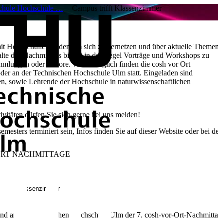
chule Hochschule …
Campus trifft Klassenzimmer
hrer mit Hochschullehrenden um sich zu vernetzen und über aktuelle Theme
lte des Nachmittags bilden in der Regel Vorträge und Workshops zu
mlungen oder Labore. Wenn möglich finden die cosh vor Ort
oder an der Technischen Hochschule Ulm statt. Eingeladen sind
en, sowie Lehrende der Hochschule in naturwissenschaftlichen
vitäten dürfen Sie sich gerne bei uns melden!
esters terminiert sein, Infos finden Sie auf dieser Website oder bei d
RT NACHMITTAGE
 trifft Klassenzimmer
nd an der Technischen Hochschule Ulm der 7. cosh-vor-Ort-Nachmittag 