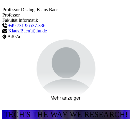
Professor Dr.-Ing. Klaus Baer
Professor
Fakultät Informatik
+49 731 96537-336
Klaus.Baer(at)thu.de
A307a
Mehr anzeigen
Professor Dr.-Ing. Philipp Graf
Professor
Fakultät Informatik
TECH'S THE WAY WE RESEARCH!
+49 731 96537-424
Philipp.Graf(at)thu.de
V104