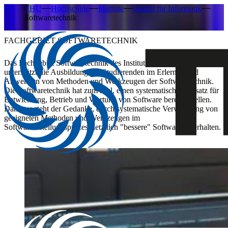
THU
Hochschule
Institute
Institut für Informatik
Softwaretechnik
FACHGEBIET SOFTWARETECHNIK
Das Fachgebiet
Softwaretechnik
des Instituts für Informatik
unterstützt die Ausbildung der Studierenden im Erlernen und
Anwenden von Methoden und Werkzeugen der Softwaretechnik.
Die Softwaretechnik hat zum Ziel, einen systematischen Ansatz für
Entwicklung, Betrieb und Wartung von Software bereitzustellen.
Dahinter steht der Gedanke, durch systematische Verwendung von
geeigneten Methoden und Werkzeugen im
Softwareerstellungsprozess letztlich "bessere" Software zu erhalten.