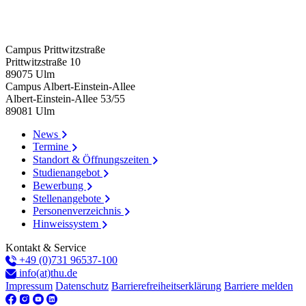
Campus Prittwitzstraße
Prittwitzstraße 10
89075
Ulm
Campus Albert-Einstein-Allee
Albert-Einstein-Allee 53/​55
89081
Ulm
News
Professor Dr.-Ing. Thorsten Hasbargen
Termine
Professor
Standort & Öffnungszeiten
Fakultät Informatik
Studienangebot
+49 731 96537-442
Bewerbung
Thorsten.Hasbargen(at)thu.de
Stellenangebote
Q213
Personenverzeichnis
Hinweissystem
Kontakt & Service
+49 (0)731 96537-100
info(at)thu.de
Impressum
Datenschutz
Barrierefreiheitserklärung
Barriere melden