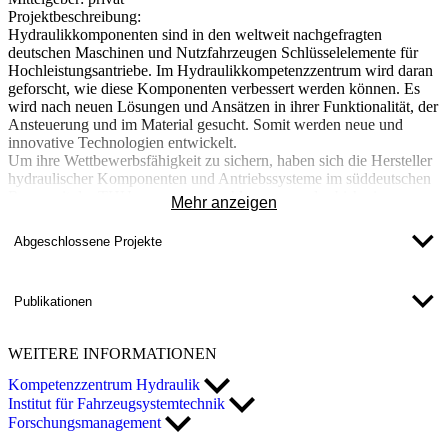
Projektbeschreibung:
Hydraulikkomponenten sind in den weltweit nachgefragten
deutschen Maschinen und Nutzfahrzeugen Schlüsselelemente für
Hochleistungsantriebe. Im Hydraulikkompetenzzentrum wird daran
geforscht, wie diese Komponenten verbessert werden können. Es
wird nach neuen Lösungen und Ansätzen in ihrer Funktionalität, der
Ansteuerung und im Material gesucht. Somit werden neue und
innovative Technologien entwickelt.
Um ihre Wettbewerbsfähigkeit zu sichern, haben sich die Hersteller
hydraulischer Komponenten und Antriebssysteme im süddeutschen
Raum mit der THU zusammengeschlossen, um das bisherige
Mehr anzeigen
Wissen zu erweitern und neue innovative Technologien zu
entwickeln. Mit Hilfe der Infrastruktur der Unternehmen und den
Abgeschlossene Projekte
Forschungsaktivitäten an der Hochschule sollen gemeinsam
Innovationen generiert werden, z. B. im Rahmen von
Dissertationen.
Publikationen
Aktuell wird erforscht, wie hydraulische Komponenten durch
elektronische Regelsysteme ersetzt werden können und hierbei die
Leistung von Prüfständen weiter optimiert werden kann. Zudem
WEITERE
INFORMATIONEN
wird an der Entwicklung von hydraulischen Hochleistungsmuskeln
geforscht, die ein deutlich höheres Druckniveau sowie eine höhere
Kompetenzzentrum Hydraulik
Kraftdichte als bekannte künstliche Muskeln haben.
Institut für Fahrzeugsystemtechnik
Forschungsmanagement