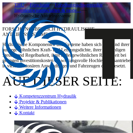
THU
Forschung
Forschungsschwerpunkte
Ingenieurwissenschaften & mode…
Hydraulische Antriebssysteme
FORSCHUNGSBEREICH HYDRAULISCHE
ANTRIEBSSYSTEME
Hydraulische Komponenten und Systeme haben sich aufgrund ihrer
außergewöhnlichen Kraft- und Leistungsdichte, ihrer feinfühligen
Steuer- und Regelbarkeit, ihrer außergewöhnlichen Robustheit bei
geringen Investitionskosten als wirkungsvolle Hochleistungsantriebe
in vielen stationären Anwendungen und Fahrzeugen durchgesetzt.
AUF DIESER SEITE:
Kompetenzzentrum Hydraulik
Projekte & Publikationen
Weitere Informationen
Kontakt