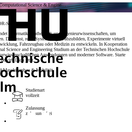
Computational Science & Engine…
OR-STUDIUM
ndet Informatik, Mathematik und Ingenieurwissenschaften, um
 Du lernst, reale Systeme digital abzubilden, Experimente virtuell
wicklung, Fahrzeugbau oder Medizin zu entwickeln. In Kooperation
onal Science and Engineering Studium an der Technischen Hochschule
urwissenschaftlichen Anwendungen und moderner Software. Starte
bewirb Dich jetzt.
ik
Maschinenbau & Mobilität
Studienart
vollzeit
Zulassung
zulassungsfrei