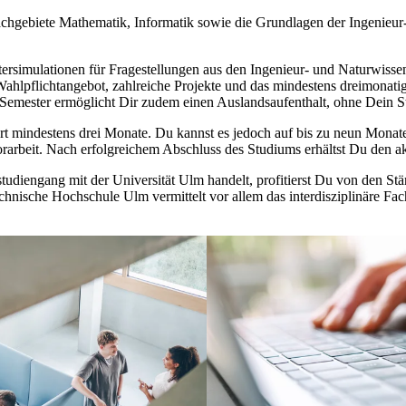
hgebiete Mathematik, Informatik sowie die Grundlagen der Ingenieur- u
ersimulationen für Fragestellungen aus den Ingenieur- und Naturwisse
s Wahlpflichtangebot, zahlreiche Projekte und das mindestens dreimona
n Semester ermöglicht Dir zudem einen Auslandsaufenthalt, ohne Dein S
ert mindestens drei Monate. Du kannst es jedoch auf bis zu neun Monat
orarbeit. Nach erfolgreichem Abschluss des Studiums erhältst Du den 
diengang mit der Universität Ulm handelt, profitierst Du von den Stä
chnische Hochschule Ulm vermittelt vor allem das interdisziplinäre F