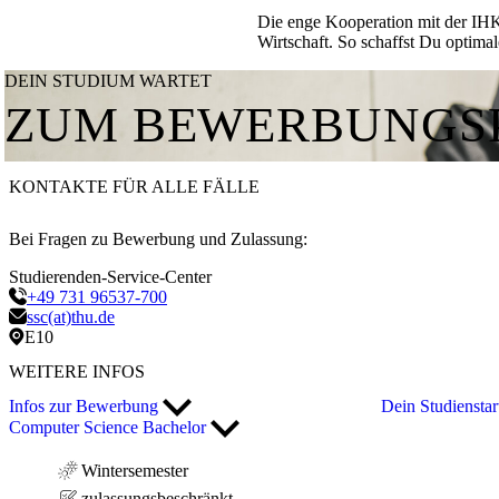
Die enge Kooperation mit der IHK 
Wirtschaft. So schaffst Du optima
DEIN STUDIUM WARTET
ZUM BEWERBUNGSP
KONTAKTE FÜR ALLE FÄLLE
Bei Fragen zu Bewerbung und Zulassung:
Studierenden-Service-Center
+49 731 96537-700
ssc(at)thu.de
E10
WEITERE INFOS
Infos zur Bewerbung
Dein Studiensta
Computer Science Bachelor
Wintersemester
zulassungsbeschränkt