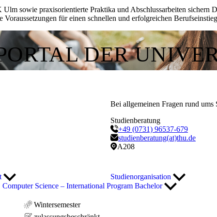
Ulm sowie praxisorientierte Praktika und Abschlussarbeiten sichern Di
le Voraussetzungen für einen schnellen und erfolgreichen Berufseinsti
ORTAL DER UNIVE
Bei allgemeinen Fragen rund ums 
Studienberatung
+49 (0731) 96537-679
studienberatung(at)thu.de
A208
rt
Studienorganisation
Computer Science – International Program Bachelor
Wintersemester
zulassungsbeschränkt