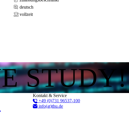
deutsch
vollzeit
WE STUDY!
Kontakt & Service
+49 (0)731 96537-100
info(at)thu.de