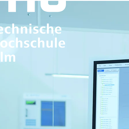
KURZ & KNAPP
In vielen Bereichen vernetzen sich
insbesondere für die Produktentwi
nicht möglich ist, entstehen innov
Rechnersysteme, mathematischer M
und wird in Kooperation mit der U
Tech- und IT-Fokus: Du mode
optimierst sie mithilfe leist
Praxisnah: Du profitierst v
Zwischen Realität und Virtua
interessierte IT-Fans, die int
Welt Innovationen gestalten