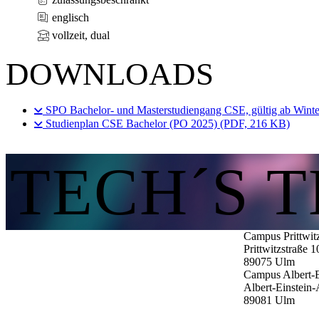
englisch
vollzeit, dual
DOWNLOADS
SPO Bachelor- und Masterstudiengang CSE, gültig ab Wint
Studienplan CSE Bachelor (PO 2025) (PDF, 216 KB)
TECH´S 
Campus Prittwit
Prittwitzstraße 1
89075
Ulm
Campus Albert-E
Albert-Einstein-
89081
Ulm