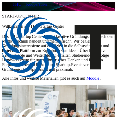
THU
Kooperation
Start-Up Center
START-UP CENTER
Willkommen am THU Startup Center
Das THU Startup Center fördert kreative Gründungsideen nach dem
Motto „Technik handelt unternehmerisch“. Wir begleiten
Gründungsinteressierte auf dem Weg in die Selbstständigkeit und
bietet eine Plattform zur Erprobung von Ideen. Über innovative
Lehrangebote und Weiterbildung erhalten Studierende das nötige
Handwerkszeug für unternehmerisches Denken und Handeln.
Formate wie der Technikon und Sparkup‑Events vermitteln
Gründungsideen spielerisch und praxisnah.
Alle Infos und weitere Materialien gibt es auch auf
Moodle
.