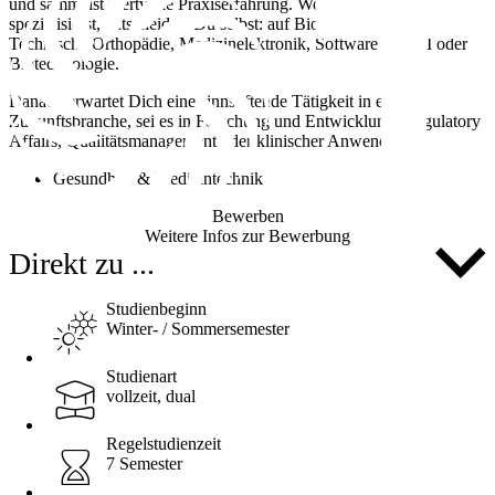
und sammelst wertvolle Praxiserfahrung. Worauf Du Dich
spezialisierst, entscheidest Du selbst: auf Biomechanik und
Technische Orthopädie, Medizinelektronik, Software und KI oder
Biotechnologie.
Danach erwartet Dich eine sinnstiftende Tätigkeit in einer
Zukunftsbranche, sei es in Forschung und Entwicklung, Regulatory
Affairs, Qualitätsmanagement oder klinischer Anwendung.
Gesundheit & Medizintechnik
Bewerben
Weitere Infos zur Bewerbung
Direkt zu ...
Studienbeginn
Winter- / Sommersemester
Studienart
vollzeit, dual
Regelstudienzeit
7 Semester