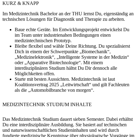
KURZ & KNAPP
Im Medizintechnik Bachelor an der THU lernst Du, eigenständig an
technischen Lösungen für Diagnostik und Therapie zu arbeiten.
Baue echte Geräte.
Im Entwicklungsprojekt entwickelst Du
im Team unter industrienahen Bedingungen einen
medizintechnischen Prototyp.
Bleibe flexibel und wähle Deine Richtung.
Du spezialisierst
Dich in einem der Schwerpunkte „Biomechanik“,
„Medizinelektronik“, „Intelligente Systeme in der Medizin“
oder „Apparative Biotechnologie“. Mit einem
interdisziplinären Studium hältst Du Dir dennoch alle
Möglichkeiten offen.
Starte mit besten Aussichten
. Medizintechnik ist laut
Koalitionsvertrag 2025 „Leitwirtschaft“ und gilt Fachleuten
als die „Automobilbranche von morgen“.
MEDIZINTECHNIK STUDIUM INHALTE
Das Medizintechnik Studium dauert sieben Semester. Dabei erhältst
Du eine interdisziplinäre Ausbildung. Sie basiert auf technischen
und naturwissenschaftlichen Studieninhalten und wird durch
fundierte medizinische Kenntnisse über physiologische Vorgänge im