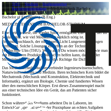
THU
Studium
Studienangebot
Bachelorstudiengänge
Medizintechnik Bachelor
Bachelor of Engineering (B.Eng.)
MEDIZINTECHNIK IM BACHELOR-STUDIUM
Eine Beinprothese, die wieder Sport ermöglicht. Ein Sensor, der im
Schlaf misst, wie viel Medikament wirklich nötig ist. Ein
Beatmungsschlauch, der mit blauem Licht Lungenentzündungen
verhindert. Solche Lösungen entstehen an der Technischen
Hochschule Ulm (THU). Wenn auch Du wissen möchtest, wie man
mit innovativen Produkten Menschen helfen kann, dann ist der
Medizintechnik Bachelor genau das Richtige für Dich!
Das Medizintechnik Studium verbindet Ingenieurwissenschaften,
Naturwissenschaften und Medizin. Ihren technischen Kern bildet die
Mechatronik (Mechanik und Konstruktion, Elektrotechnik und
Informatik), ergänzt um Biologie, Chemie und fundiertes Wissen
über den menschlichen Körper. Erst dieses Zusammenspiel macht
aus einer technischen Idee ein Gerät, das am Patienten sicher
funktioniert.
Schon während des Studiums arbeitest Du in Laboren, im
Entwicklungsprojekt und in der Praxisphase an echten Aufgaben