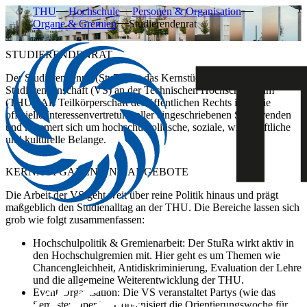
THU
Hochschule
Personen & Organisation
Organe & Gremien
Studierendenrat
STUDIERENDENRAT
Der
Studierendenrat (StuRa)
ist das Kernstück der
Verfassten
Studierendenschaft (VS)
an der Technischen Hochschule Ulm
(THU). Als Teilkörperschaft des öffentlichen Rechts ist er die
offizielle Interessenvertretung aller eingeschriebenen Studierenden
und kümmert sich um hochschulpolitische, soziale, wirtschaftliche
und kulturelle Belange.
KERNAUFGABEN UND ANGEBOTE
Die Arbeit der VS geht weit über reine Politik hinaus und prägt
maßgeblich den Studienalltag an der THU. Die Bereiche lassen sich
grob wie folgt zusammenfassen:
Hochschulpolitik & Gremienarbeit:
Der StuRa wirkt aktiv in
den Hochschulgremien mit. Hier geht es um Themen wie
Chancengleichheit, Antidiskriminierung, Evaluation der Lehre
und die allgemeine Weiterentwicklung der THU.
Event-Organisation:
Die VS veranstaltet Partys (wie das
Semester Opening), organisiert die Orientierungswoche für