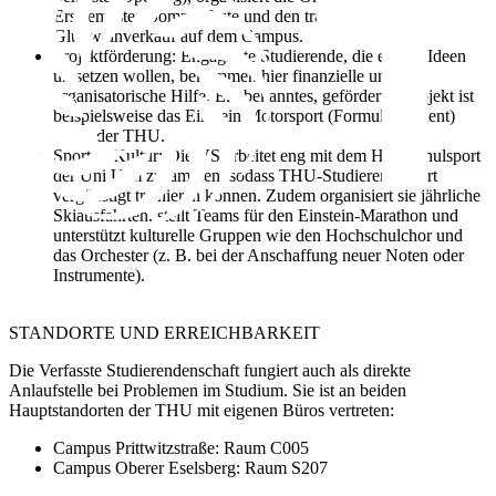
Erstsemester, Sommerfeste und den traditionellen
Glühweinverkauf auf dem Campus.
Projektförderung:
Engagierte Studierende, die eigene Ideen
umsetzen wollen, bekommen hier finanzielle und
organisatorische Hilfe. Ein bekanntes, gefördertes Projekt ist
beispielsweise das
Einstein Motorsport
(Formula Student)
Team der THU.
Sport & Kultur:
Die VS arbeitet eng mit dem Hochschulsport
der Uni Ulm zusammen, sodass THU-Studierende dort
vergünstigt trainieren können. Zudem organisiert sie jährliche
Skiausfahrten, stellt Teams für den Einstein-Marathon und
unterstützt kulturelle Gruppen wie den Hochschulchor und
das Orchester (z. B. bei der Anschaffung neuer Noten oder
Instrumente).
STANDORTE UND ERREICHBARKEIT
Die Verfasste Studierendenschaft fungiert auch als direkte
Anlaufstelle bei Problemen im Studium. Sie ist an beiden
Hauptstandorten der THU mit eigenen Büros vertreten:
Campus Prittwitzstraße:
Raum C005
Campus Oberer Eselsberg:
Raum S207