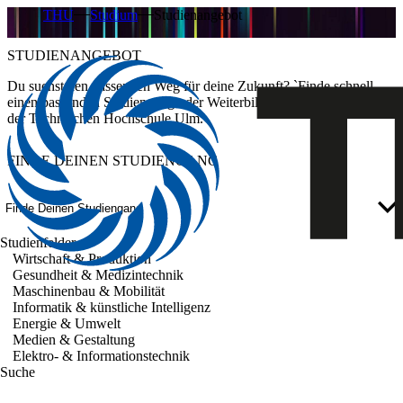
THU
Studium
Studienangebot
STUDIENANGEBOT
Du suchst den passenden Weg für deine Zukunft? `Finde schnell
einen passenden Studiengang oder Weiterbildungsmöglichkeiten an
der Technischen Hochschule Ulm.
FINDE DEINEN STUDIENGANG
Finde Deinen Studiengang
Studienfelder
Wirtschaft & Produktion
Gesundheit & Medizintechnik
Maschinenbau & Mobilität
Informatik & künstliche Intelligenz
Energie & Umwelt
Medien & Gestaltung
Elektro- & Informationstechnik
Suche