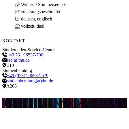
Winter- / Sommersemester
zulassungsbeschränkt
deutsch, englisch
vollzeit, dual
KONTAKT
Studierenden-Service-Center
+49 731 96537-700
ssc(at)thu.de
E10
Studienberatung
+49 (0731) 96537-679
studienberatung(at)thu.de
A208
TECH´S THE WAY WE STUDY!