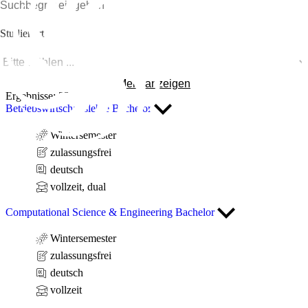
Studienart
Mehr anzeigen
Sprache
Ergebnisse: 32
Betriebswirtschaftslehre Bachelor
Wintersemester
Studienbeginn
zulassungsfrei
deutsch
vollzeit, dual
Filter anwenden
Filter zurücksetzen
Computational Science & Engineering Bachelor
nur zulassungsfreie Studiengänge
Wintersemester
zulassungsfrei
deutsch
vollzeit