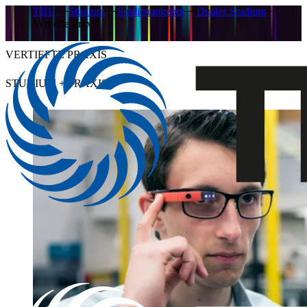
THU
Studium
Studienangebot
Duales Studium
Vertiefte Praxis
VERTIEFTE PRAXIS
STUDIUM + PRAXIS