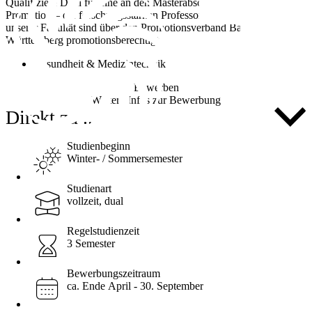
Qualifiziere Dich für eine an den Masterabschluss anschließende
Promotion – die forschungsstarken Professorinnen und Professoren
unserer Fakultät sind über den Promotionsverband Baden-
Württemberg promotionsberechtigt.
Gesundheit & Medizintechnik
Bewerben
Weitere Infos zur Bewerbung
Direkt zu ...
Studienbeginn
Winter- / Sommersemester
Studienart
vollzeit, dual
Regelstudienzeit
3 Semester
Bewerbungszeitraum
ca. Ende April - 30. September