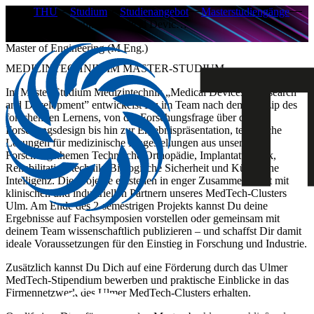
THU
Studium
Studienangebot
Masterstudiengänge
Medizintechnik / Medical Devic…
Master of Engineering (M.Eng.)
MEDIZINTECHNIK IM MASTER-STUDIUM
Im Master-Studium Medizintechnik „Medical Devices – Research
and Development” entwickelst Du im Team nach dem Prinzip des
forschenden Lernens, von der Forschungsfrage über das
Forschungsdesign bis hin zur Ergebnispräsentation, technische
Lösungen für medizinische Fragestellungen aus unseren
Forschungsthemen Technische Orthopädie, Implantattechnik,
Rehabilitationstechnik, Biologische Sicherheit und Künstliche
Intelligenz. Die Projekte entstehen in enger Zusammenarbeit mit
klinischen und industriellen Partnern unseres MedTech-Clusters
Ulm. Am Ende des 2-semestrigen Projekts kannst Du deine
Ergebnisse auf Fachsymposien vorstellen oder gemeinsam mit
deinem Team wissenschaftlich publizieren – und schaffst Dir damit
ideale Voraussetzungen für den Einstieg in Forschung und Industrie.
Zusätzlich kannst Du Dich auf eine Förderung durch das Ulmer
MedTech-Stipendium bewerben und praktische Einblicke in das
Firmennetzwerk des Ulmer MedTech-Clusters erhalten.