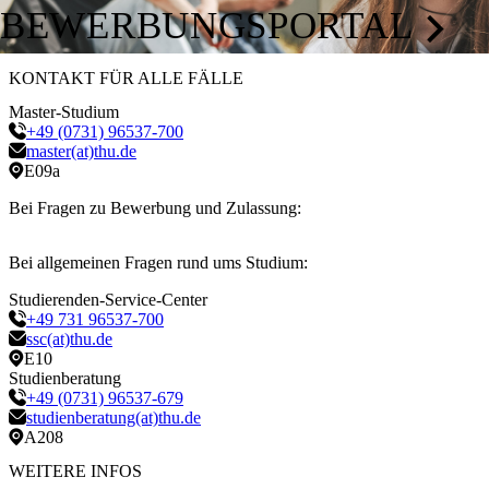
BEWERBUNGSPORTAL
KONTAKT FÜR ALLE FÄLLE
Master-Studium
+49 (0731) 96537-700
master(at)thu.de
E09a
Bei Fragen zu Bewerbung und Zulassung:
Bei allgemeinen Fragen rund ums Studium:
Studierenden-Service-Center
+49 731 96537-700
ssc(at)thu.de
E10
Studienberatung
+49 (0731) 96537-679
studienberatung(at)thu.de
A208
WEITERE INFOS