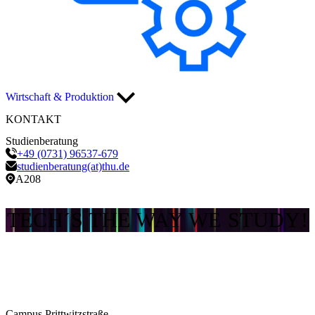
Wirtschaft & Produktion
KONTAKT
Studienberatung
+49 (0731) 96537-679
studienberatung(at)thu.de
A208
TECH´S THE WAY WE STUDY!
Campus Prittwitzstraße