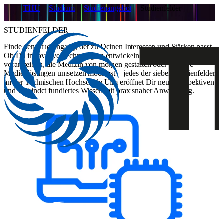
THU
Studium
Studienangebot
Studienfelder
STUDIENFELDER
Finde den Studiengang, der zu Deinen Interessen und Stärken passt.
Ob Du innovative Technologien entwickeln, die Energiewende
vorantreiben, die Medizin von morgen gestalten oder kreative
Medienlösungen umsetzen möchtest – jedes der sieben Studienfelder
an der Technischen Hochschule Ulm eröffnet Dir neue Perspektiven
und verbindet fundiertes Wissen mit praxisnaher Anwendung.