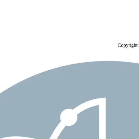
Copyright
HOCHSCHULSPORT
In Kooperation mit der Universitä
Hochschulsportprogramm mit einer
nehmen.
Auch am THU-Campus selbst gibt 
Rennen und Läufen wie dem Einste
Hochschulangehörige über den M
Hochschulsport - Universität Ulm