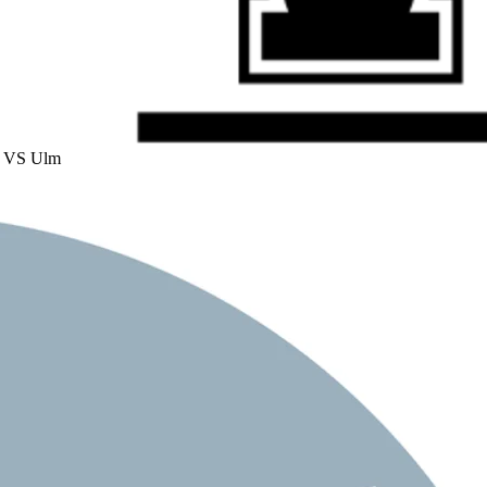
: VS Ulm
t Ulm haben alle Studierenden der THU die Möglichkeit, das dortige
 ganzen Reihe von Team- und Einzel-Sportarten in Anspruch zu
es Gelegenheiten, Sport zu treiben. Das THU-Laufteam nimmt an
in Marathon oder dem Spartacour Mud Run teil. Infos dazu finden
oodle-Kurs „THU Laufteam“.