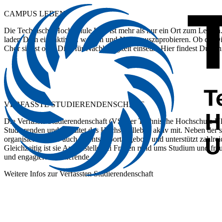
CAMPUS LEBEN
Die Technische Hochschule Ulm ist mehr als nur ein Ort zum Lernen. S
laden Dich ein, aktiv zu werden und Neues auszuprobieren. Ob du Dic
Chor singst oder Dich für Nachhaltigkeit einsetzt. Hier findest Du sc
VERFASSTE STUDIERENDENSCHAFT
Die Verfasste Studierendenschaft (VS) der Technische Hochschule Ulm 
Studierenden und gestaltet das Hochschulleben aktiv mit. Neben der
organisiert die VS auch Events, Sportangebote und unterstützt zahlrei
Gleichzeitig ist sie Anlaufstelle bei Fragen rund ums Studium und fre
und engagierte Studierende.
Weitere Infos zur Verfassten Studierendenschaft