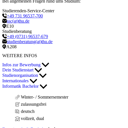
Bei allgemeinen Fragen rund ums Studium:
Studierenden-Service-Center
+49 731 96537-700
ssc(at)thu.de
E10
Studienberatung
+49 (0731) 96537-679
studienberatung(at)thu.de
A208
WEITERE INFOS
Infos zur Bewerbung
Dein Studienstart
Studienorganisation
Internationales
Informatik Bachelor
Winter- / Sommersemester
zulassungsfrei
deutsch
vollzeit, dual