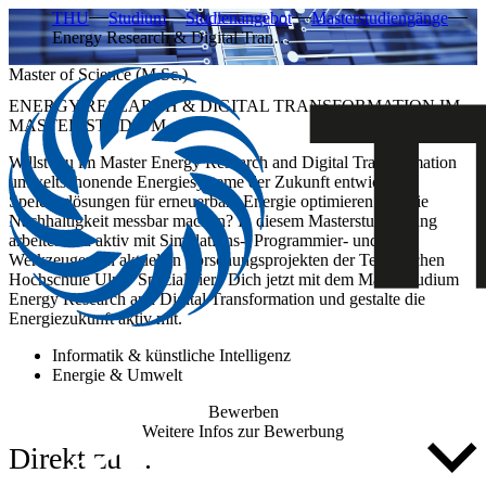
THU
Studium
Studienangebot
Masterstudiengänge
Energy Research & Digital Tran…
Master of Science (M.Sc.)
ENERGY RESEARCH & DIGITAL TRANSFORMATION IM
MASTER-STUDIUM
Willst Du im Master Energy Research and Digital Transformation
umweltschonende Energiesysteme der Zukunft entwickeln,
Speicherlösungen für erneuerbare Energie optimieren und die
Nachhaltigkeit messbar machen? In diesem Masterstudiengang
arbeitest Du aktiv mit Simulations-, Programmier- und KI-
Werkzeugen an aktuellen Forschungsprojekten der Technischen
Hochschule Ulm. Spezialisiere Dich jetzt mit dem Masterstudium
Energy Research and Digital Transformation und gestalte die
Energiezukunft aktiv mit.
Informatik & künstliche Intelligenz
Energie & Umwelt
Bewerben
Weitere Infos zur Bewerbung
Direkt zu ...